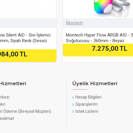
Montech
 Silent AiO - Sıvı İşlemci
Montech Hyper Flow ARGB AIO - Sı
0mm, Siyah Renk (Sessiz
Soğutucusu - 360mm - Beyaz
7.275,00 TL
984,00 TL
Hizmetleri
Üyelik Hizmetleri
rkezi
Hesap Bilgileri
leri
Siparişlerim
ri Ödeme (Bireysel Müşteri)
İstek Listem
Teslimat