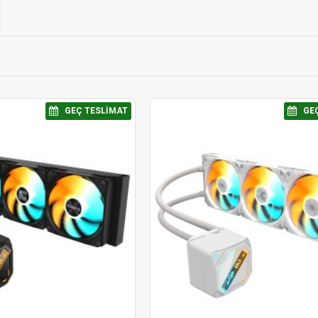
⠀GEÇ TESLIMAT
⠀GE