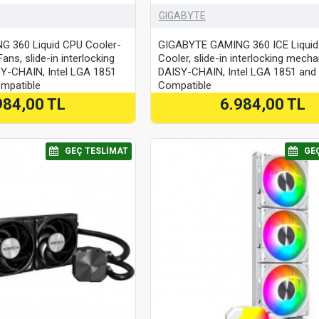
GIGABYTE
 360 Liquid CPU Cooler-
GIGABYTE GAMING 360 ICE Liqui
s, slide-in interlocking
Cooler, slide-in interlocking mech
Y-CHAIN, Intel LGA 1851
DAISY-CHAIN, Intel LGA 1851 an
mpatible
Compatible
984,00 TL
6.984,00 TL
⠀GEÇ TESLIMAT
⠀GE