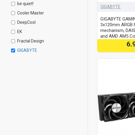
be quiet!
GIGABYTE
Cooler Master
GIGABYTE GAMING
DeepCool
3x120mm ARGB Fan
mechanism, DAIS
EK
and AMD AM5 Co
Fractal Design
6.
GIGABYTE
Jonsbo
Lian Li
Montech
Noctua
NZXT
Phanteks
Thermalright
Thermaltake
TRYX