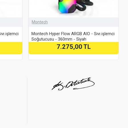
Montech
vı işlemci
Montech Hyper Flow ARGB AIO - Sıvı işlemci
Soğutucusu - 360mm - Siyah
7.275,00 TL