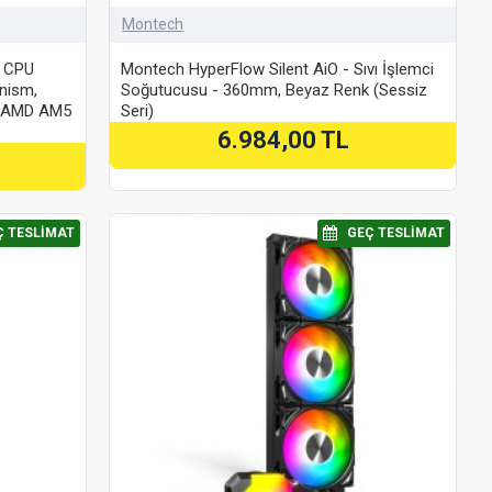
Montech
d CPU
Montech HyperFlow Silent AiO - Sıvı İşlemci
anism,
Soğutucusu - 360mm, Beyaz Renk (Sessiz
d AMD AM5
Seri)
6.984,00 TL
Ç TESLIMAT
⠀GEÇ TESLIMAT