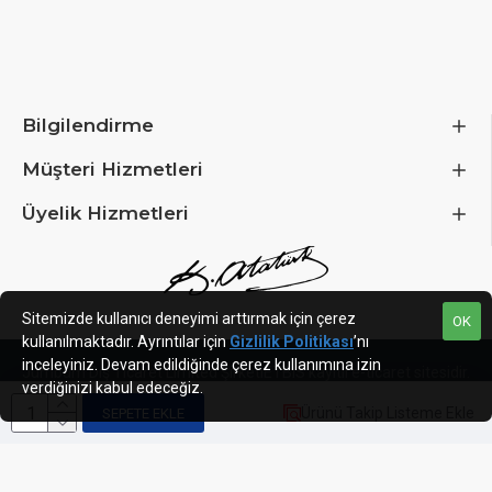
5.25" external drive bays
:
0
3.5" FDD drive bays
:
0
USB 2.0 Ports
:
Nav
USB 3.0 ports
:
2
USB Type-C ports
:
1
Number of fans
:
6
Bilgilendirme
Müşteri Hizmetleri
More detailed specification
Üyelik Hizmetleri
code - KING95PROB
ean - 4710562744941
Sitemizde kullanıcı deneyimi arttırmak için çerez
OK
kullanılmaktadır. Ayrıntılar için
Gizlilik Politikası
’nı
inceleyiniz. Devam edildiğinde çerez kullanımına izin
Jumbum Dış Ticaret Limited Şirketi
ETBIS kayıtlı e-ticaret sitesidir.
verdiğinizi kabul edeceğiz.
Ürünü Takip Listeme Ekle
SEPETE EKLE