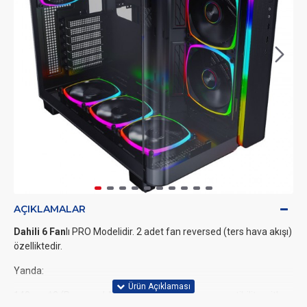
AÇIKLAMALAR
Dahili 6 Fan
lı PRO Modelidir. 2 adet fan reversed (ters hava akışı)
özelliktedir.
Yanda:
140mm*2 (Reversed ARGB PWM Fans)(The compatibility with