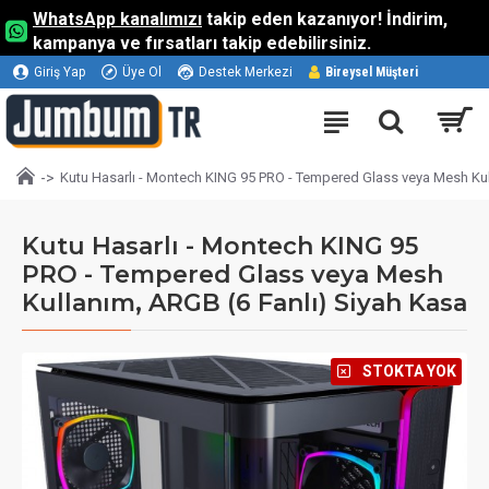
WhatsApp kanalımızı
takip eden kazanıyor! İndirim,
kampanya ve fırsatları takip edebilirsiniz.
Giriş Yap
Üye Ol
Destek Merkezi
Bireysel Müşteri
Kutu Hasarlı - Montech KING 95 PRO - Tempered Glass veya Mesh Kul
Kutu Hasarlı - Montech KING 95
PRO - Tempered Glass veya Mesh
Kullanım, ARGB (6 Fanlı) Siyah Kasa
⠀STOKTA YOK