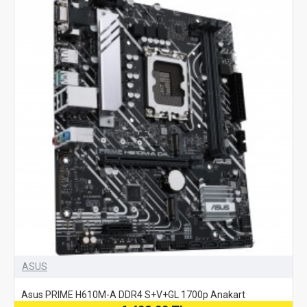
ASUS
Asus PRIME H610M-A DDR4 S+V+GL 1700p Anakart