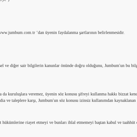
www.jumbum.com.tr ‘dan üyenin faydalanma şartlarının belirlenmesidir.
el ve diğer sair bilgilerin kanunlar önünde doğru olduğunu, Jumbum'un bu bilgi
a da kuruluşlara veremez, üyenin söz konusu şifreyi kullanma hakkı bizzat kendi
ddia ve taleplere karşı, Jumbum'un söz konusu izinsiz kullanımdan kaynaklanan he
 hükümlerine riayet etmeyi ve bunları ihlal etmemeyi baştan kabul ve taahhüt 