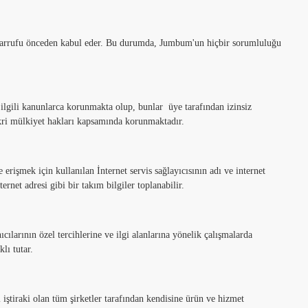
 tasarrufu önceden kabul eder. Bu durumda, Jumbum'un hiçbir sorumluluğu
ilgili kanunlarca korunmakta olup, bunlar üye tarafından izinsiz
 fikri mülkiyet hakları kapsamında korunmaktadır.
rişmek için kullanılan İnternet servis sağlayıcısının adı ve internet
ernet adresi gibi bir takım bilgiler toplanabilir.
ılarının özel tercihlerine ve ilgi alanlarına yönelik çalışmalarda
lı tutar.
tiraki olan tüm şirketler tarafından kendisine ürün ve hizmet