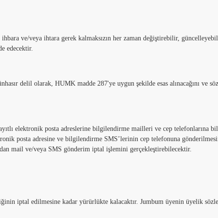
ihbara ve/veya ihtara gerek kalmaksızın her zaman değiştirebilir, güncelleyebili
e edecektir.
ünhasır delil olarak, HUMK madde 287'ye uygun şekilde esas alınacağını ve söz k
yıtlı elektronik posta adreslerine bilgilendirme mailleri ve cep telefonlarına 
ktronik posta adresine ve bilgilendirme SMS’lerinin cep telefonuna gönderilme
 mail ve/veya SMS gönderim iptal işlemini gerçekleştirebilecektir.
iğinin iptal edilmesine kadar yürürlükte kalacaktır. Jumbum üyenin üyelik söz