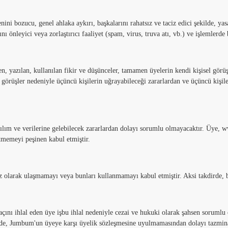
 bozucu, genel ahlaka aykırı, başkalarını rahatsız ve taciz edici şekilde, yasal
ı önleyici veya zorlaştırıcı faaliyet (spam, virus, truva atı, vb.) ve işlemlerd
, yazılan, kullanılan fikir ve düşünceler, tamamen üyelerin kendi kişisel görü
 görüşler nedeniyle üçüncü kişilerin uğrayabileceği zararlardan ve üçüncü kişil
ılım ve verilerine gelebilecek zararlardan dolayı sorumlu olmayacaktır. Üye, 
tmemeyi peşinen kabul etmiştir.
insiz olarak ulaşmamayı veya bunları kullanmamayı kabul etmiştir. Aksi takdirde
açını ihlal eden üye işbu ihlal nedeniyle cezai ve hukuki olarak şahsen sorumlu 
alinde, Jumbum'un üyeye karşı üyelik sözleşmesine uyulmamasından dolayı tazmin