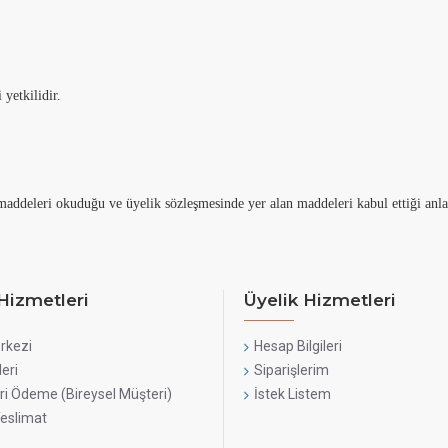
yetkilidir.
addeleri okuduğu ve üyelik sözleşmesinde yer alan maddeleri kabul ettiği anl
Hizmetleri
Üyelik Hizmetleri
rkezi
Hesap Bilgileri
leri
Siparişlerim
ri Ödeme (Bireysel Müşteri)
İstek Listem
Teslimat