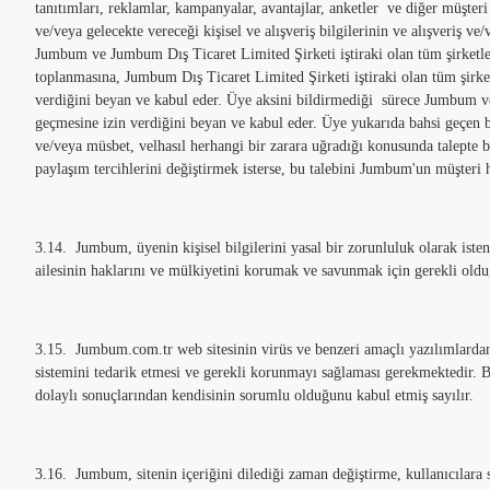
tanıtımları, reklamlar, kampanyalar, avantajlar, anketler ve diğer müşt
ve/veya gelecekte vereceği kişisel ve alışveriş bilgilerinin ve alışveriş v
Jumbum ve Jumbum Dış Ticaret Limited Şirketi iştiraki olan tüm şirketler
toplanmasına, Jumbum Dış Ticaret Limited Şirketi iştiraki olan tüm şirke
verdiğini beyan ve kabul eder. Üye aksini bildirmediği sürece Jumbum ve 
geçmesine izin verdiğini beyan ve kabul eder. Üye yukarıda bahsi geçen b
ve/veya müsbet, velhasıl herhangi bir zarara uğradığı konusunda talepte
paylaşım tercihlerini değiştirmek isterse, bu talebini Jumbum'un müşteri h
3.14. Jumbum, üyenin kişisel bilgilerini yasal bir zorunluluk olarak is
ailesinin haklarını ve mülkiyetini korumak ve savunmak için gerekli olduğu
3.15. Jumbum.com.tr web sitesinin virüs ve benzeri amaçlı yazılımlardan 
sistemini tedarik etmesi ve gerekli korunmayı sağlaması gerekmektedir. 
dolaylı sonuçlarından kendisinin sorumlu olduğunu kabul etmiş sayılır.
3.16. Jumbum, sitenin içeriğini dilediği zaman değiştirme, kullanıcılara 