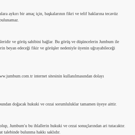
ara aykırı bir amaç için, başkalarının fikri ve telif haklarına tecavüz
e bulunamaz.
şleridir ve görüş sahibini bağlar. Bu görüş ve düşüncelerin Jumbum ile
erin beyan edeceği fikir ve görüşler nedeniyle üyenin uğrayabileceği
www.jumbum.com.tr internet sitesinin kullanılmasından dolayı
, bundan doğacak hukuki ve cezai sorumluluklar tamamen üyeye aittir.
olup, Jumbum'u bu ihlallerin hukuki ve cezai sonuçlarından ari tutacaktır.
at talebinde bulunma hakkı saklıdır.