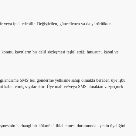
r veya iptal edebilir. Değiştirilen, güncellenen ya da yürürlükten
onusu kayıtların bir delil sözleşmesi teşkil ettiği hususunu kabul ve
bilgilendirme SMS’leri gönderme yetkisine sahip olmakla beraber, üye işbu
sini kabul etmiş sayılacaktır. Üye mail ve/veya SMS almaktan vazgeçmek
leşmesinin herhangi bir hükmünü ihlal etmesi durumunda üyenin üyeliğini