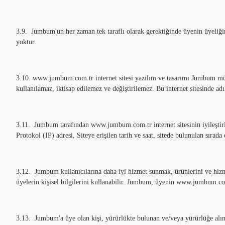
3.9. Jumbum'un her zaman tek taraflı olarak gerektiğinde üyenin üyeliği
yoktur.
3.10. www.jumbum.com.tr internet sitesi yazılım ve tasarımı Jumbum mülki
kullanılamaz, iktisap edilemez ve değiştirilemez. Bu internet sitesinde ad
3.11. Jumbum tarafından www.jumbum.com.tr internet sitesinin iyileştirilm
Protokol (IP) adresi, Siteye erişilen tarih ve saat, sitede bulunulan sırada 
3.12. Jumbum kullanıcılarına daha iyi hizmet sunmak, ürünlerini ve hizmetl
üyelerin kişisel bilgilerini kullanabilir. Jumbum, üyenin www.jumbum.com.
3.13. Jumbum'a üye olan kişi, yürürlükte bulunan ve/veya yürürlüğe alı