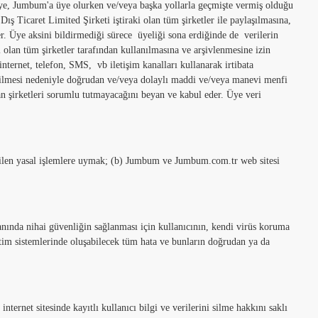
Üye, Jumbum'a üye olurken ve/veya başka yollarla geçmişte vermiş olduğu
Dış Ticaret Limited Şirketi iştiraki olan tüm şirketler ile paylaşılmasına,
r. Üye aksini bildirmediği sürece üyeliği sona erdiğinde de verilerin
olan tüm şirketler tarafından kullanılmasına ve arşivlenmesine izin
ternet, telefon, SMS, vb iletişim kanalları kullanarak irtibata
rişilmesi nedeniyle doğrudan ve/veya dolaylı maddi ve/veya manevi menfi
n şirketleri sorumlu tutmayacağını beyan ve kabul eder. Üye veri
edilen yasal işlemlere uymak; (b) Jumbum ve Jumbum.com.tr web sitesi
nında nihai güvenliğin sağlanması için kullanıcının, kendi virüs koruma
tim sistemlerinde oluşabilecek tüm hata ve bunların doğrudan ya da
rnet sitesinde kayıtlı kullanıcı bilgi ve verilerini silme hakkını saklı