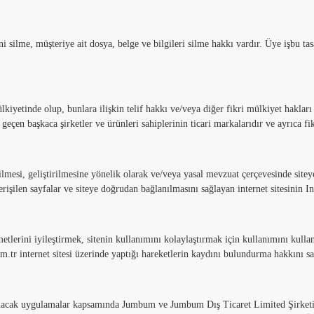
ni silme, müşteriye ait dosya, belge ve bilgileri silme hakkı vardır. Üye işbu
yetinde olup, bunlara ilişkin telif hakkı ve/veya diğer fikri mülkiyet hakları 
ı geçen başkaca şirketler ve ürünleri sahiplerinin ticari markalarıdır ve ayrıca
esi, geliştirilmesine yönelik olarak ve/veya yasal mevzuat çerçevesinde siteye e
erişilen sayfalar ve siteye doğrudan bağlanılmasını sağlayan internet sitesinin Int
erini iyileştirmek, sitenin kullanımını kolaylaştırmak için kullanımını kullanıc
tr internet sitesi üzerinde yaptığı hareketlerin kaydını bulundurma hakkını sak
nacak uygulamalar kapsamında Jumbum ve Jumbum Dış Ticaret Limited Şirketi iş