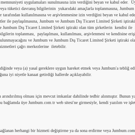
eri memnuniyeti uygulamaları sunulmasına izin verdiğini beyan ve kabul eder. 
e/veya tüketici davranış bilgilerinin yukarıdaki amaçlarla toplanmasına, Jumbum 
 tarafından kullanılmasına ve arşivlenmesine izin verdiğini beyan ve kabul ede
tler ile paylaşılmasına, Jumbum ve Jumbum Dış Ticaret Limited Şirketi iştiraki 
Jumbum Dış Ticaret Limited Şirketi iştiraki olan tüm şirketlerin kendisi ile in
ilgilerin toplanması, paylaşılması, kullanılması, arşivlenmesi ve kendisine e
 bulunmayacağını ve Jumbum ve Jumbum Dış Ticaret Limited Şirketi iştiraki ola
izmetleri çağrı merkezlerine iletebilir.
tendiğinde veya (a) yasal gereklere uygun hareket etmek veya Jumbum'a tebliğ 
na iyi niyetle kanaat getirdiği hallerde açıklayabilir.
arındırılmış olması için mevcut imkanlar dahilinde tedbir alınmıştır. Bunun ya
Bu bağlamda üye Jumbum.com.tr web sitesi'ne girmesiyle, kendi yazılım ve işle
sağlanan herhangi bir hizmeti değiştirme ya da sona erdirme veya Jumbum.com inte