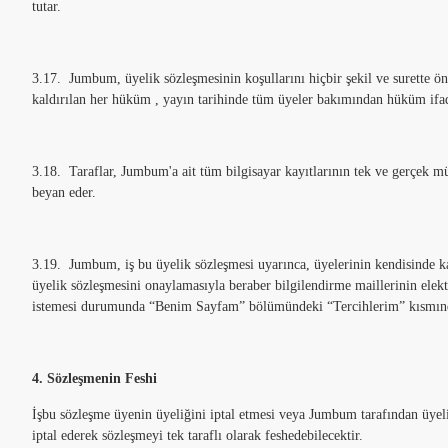
tutar.
3.17. Jumbum, üyelik sözleşmesinin koşullarını hiçbir şekil ve surette ön 
kaldırılan her hüküm , yayın tarihinde tüm üyeler bakımından hüküm ifad
3.18. Taraflar, Jumbum'a ait tüm bilgisayar kayıtlarının tek ve gerçek m
beyan eder.
3.19. Jumbum, iş bu üyelik sözleşmesi uyarınca, üyelerinin kendisinde ka
üyelik sözleşmesini onaylamasıyla beraber bilgilendirme maillerinin ele
istemesi durumunda “Benim Sayfam” bölümündeki “Tercihlerim” kısmından
4. Sözleşmenin Feshi
İşbu sözleşme üyenin üyeliğini iptal etmesi veya Jumbum tarafından üyel
iptal ederek sözleşmeyi tek taraflı olarak feshedebilecektir.