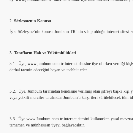
2. Sözleşmenin Konusu
İşbu Sözleşme’nin konusu Jumbum TR 'nin sahip olduğu internet sitesi 
3. Tarafların Hak ve Yükümlülükleri
3.1. Üye, www.jumbum.com.tr internet sitesine üye olurken verdiği kişis
derhal tazmin edeceğini beyan ve taahhüt eder.
3.2. Üye, Jumbum tarafından kendisine verilmiş olan şifreyi başka kişi y
veya yetkili merciler tarafından Jumbum'a karşı ileri sürülebilecek tüm i
3.3. Üye www.Jumbum.com.tr internet sitesini kullanırken yasal mevzuat
tamamen ve münhasıran üyeyi bağlayacaktır.