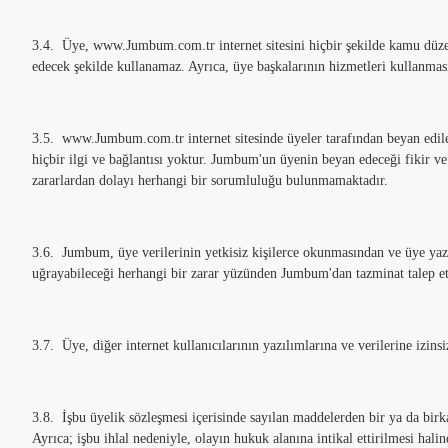
3.4. Üye, www.Jumbum.com.tr internet sitesini hiçbir şekilde kamu düzenini
edecek şekilde kullanamaz. Ayrıca, üye başkalarının hizmetleri kullanmasın
3.5. www.Jumbum.com.tr internet sitesinde üyeler tarafından beyan edilen
hiçbir ilgi ve bağlantısı yoktur. Jumbum'un üyenin beyan edeceği fikir ve
zararlardan dolayı herhangi bir sorumluluğu bulunmamaktadır.
3.6. Jumbum, üye verilerinin yetkisiz kişilerce okunmasından ve üye yaz
uğrayabileceği herhangi bir zarar yüzünden Jumbum'dan tazminat talep e
3.7. Üye, diğer internet kullanıcılarının yazılımlarına ve verilerine iz
3.8. İşbu üyelik sözleşmesi içerisinde sayılan maddelerden bir ya da birk
Ayrıca; işbu ihlal nedeniyle, olayın hukuk alanına intikal ettirilmesi h