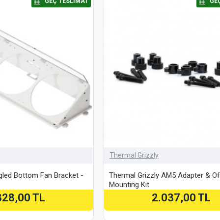
⠀GEÇ TESLIMAT
⠀GE
Thermal Grizzly
led Bottom Fan Bracket -
Thermal Grizzly AM5 Adapter & Of
Mounting Kit
328,00 TL
2.037,00 TL