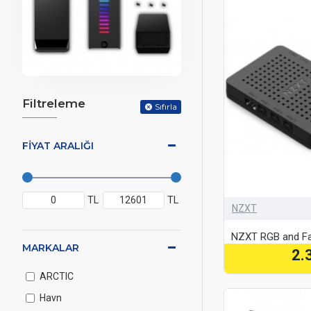
Filtreleme
Sıfırla
FIYAT ARALIĞI
TL
TL
NZXT
NZXT RGB and Fa
MARKALAR
2.
ARCTIC
Havn