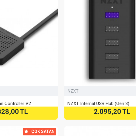
NZXT
n Controller V2
NZXT Internal USB Hub (Gen 3)
328,00 TL
2.095,20 TL
⠀ÇOK SATAN