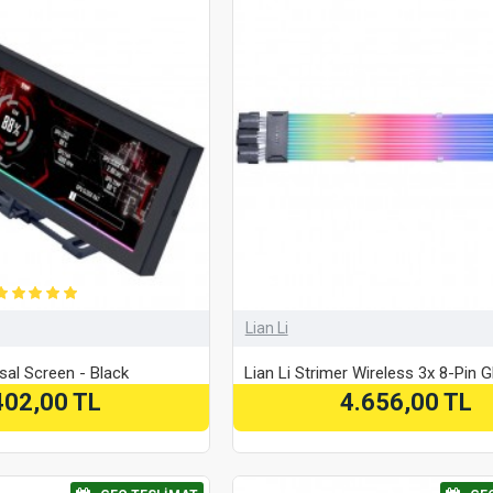
Lian Li
rsal Screen - Black
Lian Li Strimer Wireless 3x 8-Pin 
402,00 TL
4.656,00 TL