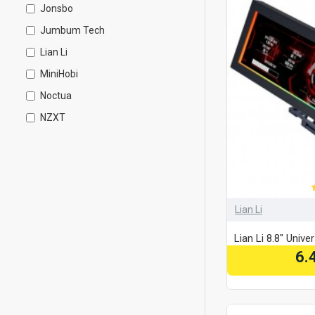
Jonsbo
Jumbum Tech
Lian Li
MiniHobi
Noctua
NZXT
Phanteks
Thermal Grizzly
TRYX
Turing
Lian Li
Lian Li 8.8" Unive
6.