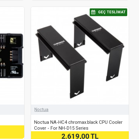
⠀GEÇ TESLIMAT
Noctua
Noctua NA-HC4 chromax.black CPU Cooler
Cover - For NH-D15 Series
2.619,00 TL