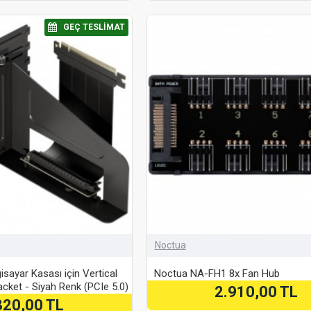
⠀GEÇ TESLIMAT
Noctua
sayar Kasası için Vertical
Noctua NA-FH1 8x Fan Hub
cket - Siyah Renk (PCIe 5.0)
2.910,00 TL
820,00 TL