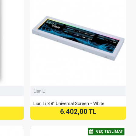
Lian Li
Lian Li 8.8" Universal Screen - White
6.402,00 TL
⠀GEÇ TESLIMAT