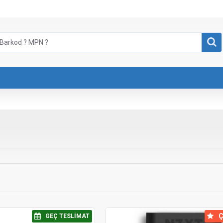
⠀Ç
⠀GEÇ TESLIMAT