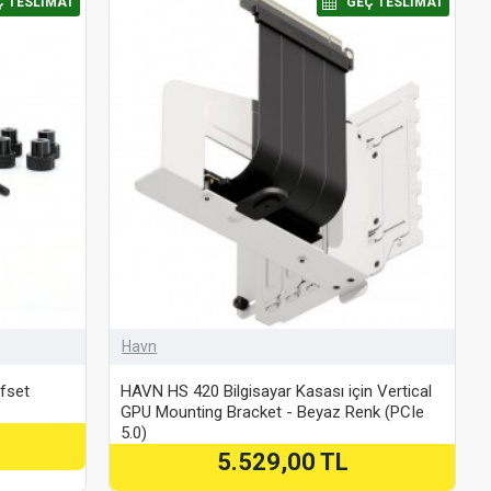
Ç TESLIMAT
⠀GEÇ TESLIMAT
Havn
fset
HAVN HS 420 Bilgisayar Kasası için Vertical
GPU Mounting Bracket - Beyaz Renk (PCIe
5.0)
5.529,00 TL