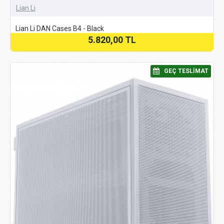
Lian Li
Lian Li DAN Cases B4 - Black
5.820,00 TL
⠀GEÇ TESLIMAT