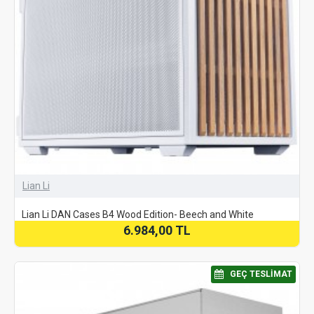
Lian Li
Lian Li DAN Cases B4 Wood Edition- Beech and White
6.984,00 TL
⠀GEÇ TESLIMAT