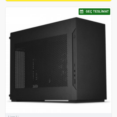
⠀GEÇ TESLIMAT