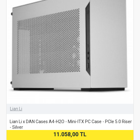
Lian Li
Lian Li x DAN Cases A4-H2O - Mini-ITX PC Case - PCIe 5.0 Riser
- Silver
11.058,00 TL