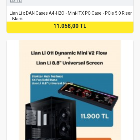
Lian Li
Lian Li x DAN Cases A4-H2O - Mini-ITX PC Case - PCIe 5.0 Riser
- Black
11.058,00 TL