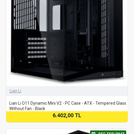
Lian Li
Lian Li O11 Dynamic Mini V2 - PC Case - ATX - Tempered Glass
Without Fan - Black
6.402,00 TL