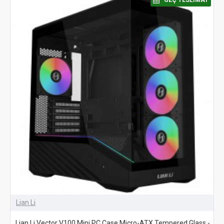
⠀GEÇ TESLIMAT
Lian Li
Lian Li Vector V100 Mini PC Case Micro-ATX Tempered Glass -