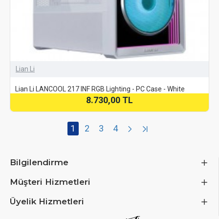
Lian Li
Lian Li LANCOOL 217 INF RGB Lighting - PC Case - White
8.730,00 TL
1
2
3
4
Bilgilendirme
Müşteri Hizmetleri
Üyelik Hizmetleri