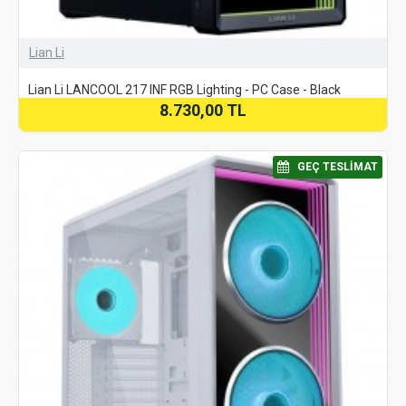
Lian Li
Lian Li LANCOOL 217 INF RGB Lighting - PC Case - Black
8.730,00 TL
⠀GEÇ TESLIMAT