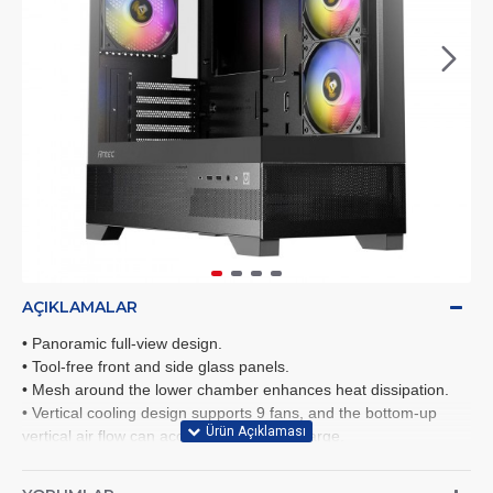
AÇIKLAMALAR
• Panoramic full-view design.
• Tool-free front and side glass panels.
• Mesh around the lower chamber enhances heat dissipation.
• Vertical cooling design supports 9 fans, and the bottom-up
vertical air flow can accelerate heat discharge.
• Supports up to a 360mm top radiator.
• Pre-Installed 3 x 120mm ARGB PWM fans included.