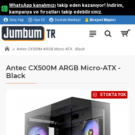
WhatsApp kanalımızı
takip eden kazanıyor! İndirim,
kampanya ve fırsatları takip edebilirsiniz.
Giriş Yap
Üye Ol
Destek Merkezi
Bireysel Müşteri
Antec CX500M ARGB Micro-ATX - Black
Antec CX500M ARGB Micro-ATX -
Black
⠀STOKTA YOK