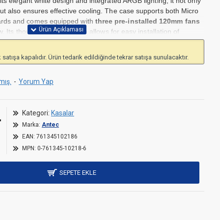
its elegant white design and integrated ARGB lighting, it not only
ut also ensures effective cooling. The case supports both Micro
rds and comes equipped with
three pre-installed 120mm fans
. Its thoughtful construction allows for easy installation of
le space for expansions. The Antec CX60M is ideal for users
nality and want to house a compact system in an attractive case.
 satışa kapalıdır. Ürün tedarik edildiğinde tekrar satışa sunulacaktır.
for personalized customization
X and Mini-ITX motherboards
mış.
-
Yorum Yap
m fans for enhanced cooling
-saving PC systems.
L
Kategori:
Kasalar
Marka:
Antec
EAN:
761345102186
MPN:
0-761345-10218-6
SEPETE EKLE