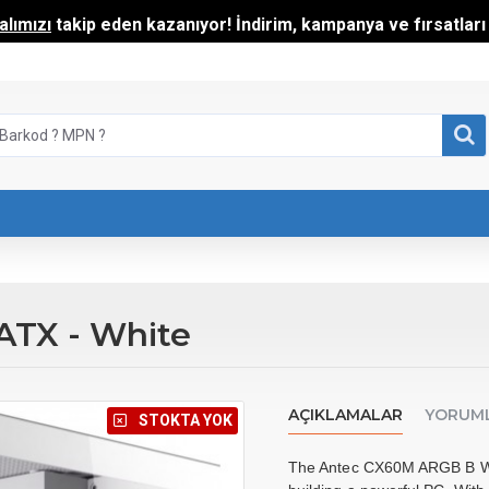
lımızı
takip eden kazanıyor! İndirim, kampanya ve fırsatları t
ATX - White
AÇIKLAMALAR
YORUM
⠀STOKTA YOK
The Antec CX60M ARGB B Whit