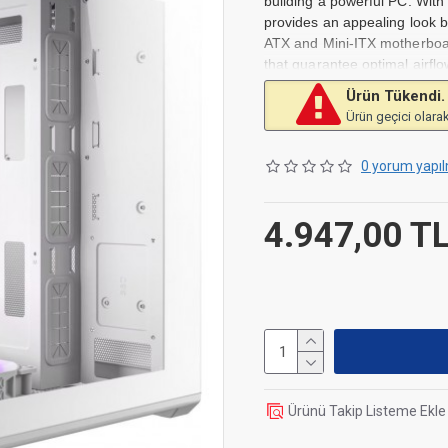
building a powerful PC. With 
provides an appealing look b
ATX and Mini-ITX motherboa
that guarantee optimal airflow
components and provides amp
Ürün Tükendi.
who value design and functio
Ürün geçici olarak
Integrated ARGB lighting 
Compatible with Micro AT
0 yorum yapıl
Three pre-installed 120m
Compact design for space
4.947,00 T
Ürünü Takip Listeme Ekle