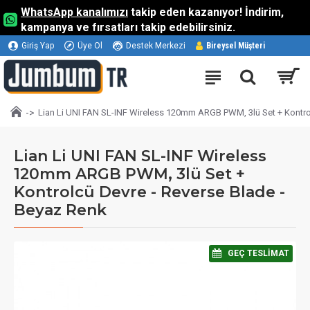
WhatsApp kanalımızı
takip eden kazanıyor! İndirim,
kampanya ve fırsatları takip edebilirsiniz.
Giriş Yap
Üye Ol
Destek Merkezi
Bireysel Müşteri
Lian Li UNI FAN SL-INF Wireless 120mm ARGB PWM, 3lü Set + Kontro
Lian Li UNI FAN SL-INF Wireless
120mm ARGB PWM, 3lü Set +
Kontrolcü Devre - Reverse Blade -
Beyaz Renk
⠀GEÇ TESLIMAT