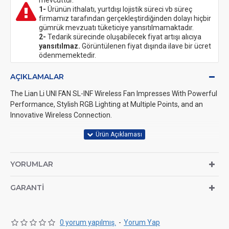
mevcuttur.
1-
Ürünün ithalatı, yurtdışı lojistik süreci vb süreç
firmamız tarafından gerçekleştirdiğinden dolayı hiçbir
gümrük mevzuatı tüketiciye yansıtılmamaktadır.
2-
Tedarik sürecinde oluşabilecek fiyat artışı alıcıya
yansıtılmaz.
Görüntülenen fiyat dışında ilave bir ücret
ödenmemektedir.
AÇIKLAMALAR
The Lian Li UNI FAN SL-INF Wireless Fan Impresses With Powerful
Performance, Stylish RGB Lighting at Multiple Points, and an
Innovative Wireless Connection.
120mm PWM Fan in a 3-Pack
YORUMLAR
Individually Customisable RGB Lighting in Three Zones
GARANTI
Control Fan Speed and Lighting With L-Connect 3 Software
Strong Cooling Performance With 2,300 RPM and Whisper-Quiet
Operation at 29.2dB(A)
0 yorum yapılmış.
-
Yorum Yap