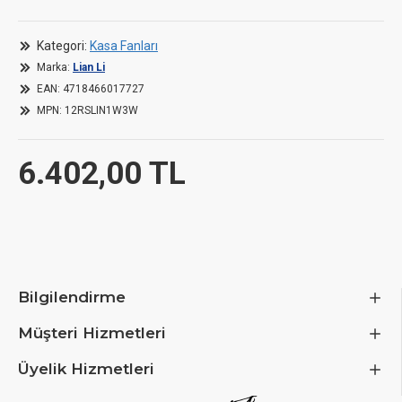
High Airflow at up to 113.3m³/h and Static Pressure up to
3.4mmH2O
Kategori:
Kasa Fanları
Marka:
Lian Li
EAN:
4718466017727
Dimensions
MPN:
12RSLIN1W3W
Length / Depth
6.402,00 TL
Width
Fan height
Fan Specifications
Bilgilendirme
Müşteri Hizmetleri
Fan Size
Üyelik Hizmetleri
Fan Blade Direction