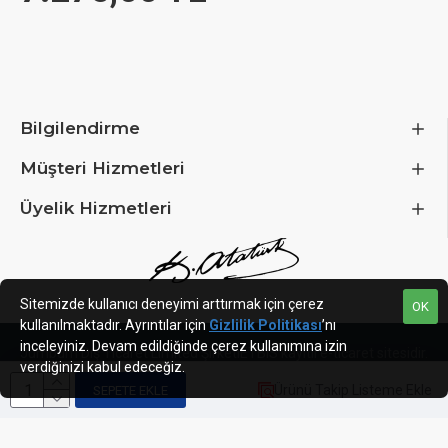
Fan Specifications
Fan Size
120 mm
Bilgilendirme
Fan Blade Direction
Reverse
Müşteri Hizmetleri
Min. Fan RPM
200 rpm
Üyelik Hizmetleri
Max. Fan RPM
2100 rpm
Max. Single Fan Airflow
108.05 m³/h
Sitemizde kullanıcı deneyimi arttırmak için çerez
OK
kullanılmaktadır. Ayrıntılar için
Gizlilik Politikası
’nı
inceleyiniz. Devam edildiğinde çerez kullanımına izin
Max. Static Pressure
2.02 mmH2O
Jumbum Dış Ticaret Limited Şirketi
ETBIS kayıtlı e-ticaret sitesidir.
verdiğinizi kabul edeceğiz.
Ürünü Takip Listeme Ekle
SEPETE EKLE
Power Specifications