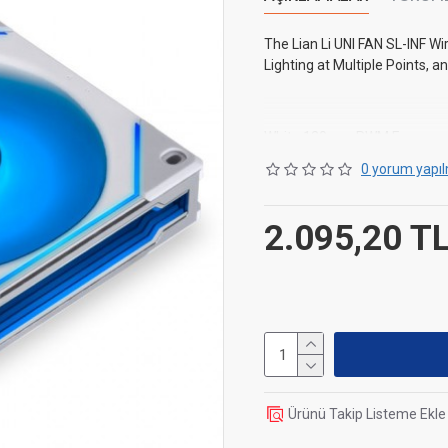
The Lian Li UNI FAN SL-INF W
Lighting at Multiple Points, 
White 120mm PWM Fan
0 yorum yapıl
Individually Customisable RG
Control Fan Speed and Light
2.095,20 T
Strong Cooling Performance 
High Airflow at up to 113.3
Dimensions
Length / Depth
Ürünü Takip Listeme Ekle