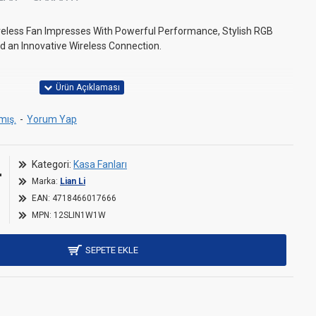
ireless Fan Impresses With Powerful Performance, Stylish RGB
and an Innovative Wireless Connection.
mış.
-
Yorum Yap
B Lighting in Three Zones
ing With L-Connect 3 Software
L
Kategori:
Kasa Fanları
With 2,300 RPM and Whisper-Quiet Operation at 29.2dB(A)
Marka:
Lian Li
m³/h and Static Pressure up to 3.4mmH2O
EAN:
4718466017666
MPN:
12SLIN1W1W
SEPETE EKLE
122 mm