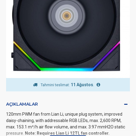
11 Ağustos
.
Tahmini teslimat:
AÇIKLAMALAR
120mm PWM fan from Lian Li, unique plug system, improved
daisy-chaining, with addressable RGB LEDs, max. 2,600 RPM,
max. 153.1 m³/h air flow volume, and max. 3.97 mmH2O static
pressure.
Note: Requires Lian Li 12TL fan controller.