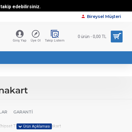
akip edebilirsiniz.
Bireysel Müşteri
0 ürün - 0,00 TL
Giriş Yap
Üye Ol
Takip Listem
nakart
LAR
GARANTI
Chipset TOMAHAWK WIFI Anakart