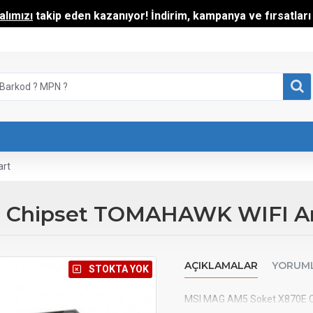
lımızı
takip eden kazanıyor! İndirim, kampanya ve fırsatları t
art
E Chipset TOMAHAWK WIFI A
AÇIKLAMALAR
YORUM
⠀STOKTA YOK
MSI MAG AM5 Soket X870E 