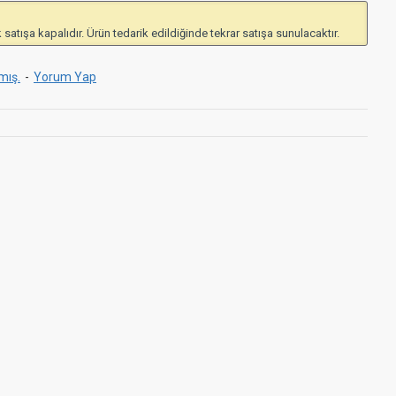
 satışa kapalıdır. Ürün tedarik edildiğinde tekrar satışa sunulacaktır.
mış.
-
Yorum Yap