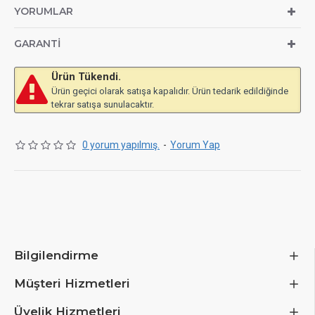
YORUMLAR
GARANTI
Ürün Tükendi.
Ürün geçici olarak satışa kapalıdır. Ürün tedarik edildiğinde
tekrar satışa sunulacaktır.
0 yorum yapılmış.
-
Yorum Yap
Bilgilendirme
Müşteri Hizmetleri
Üyelik Hizmetleri