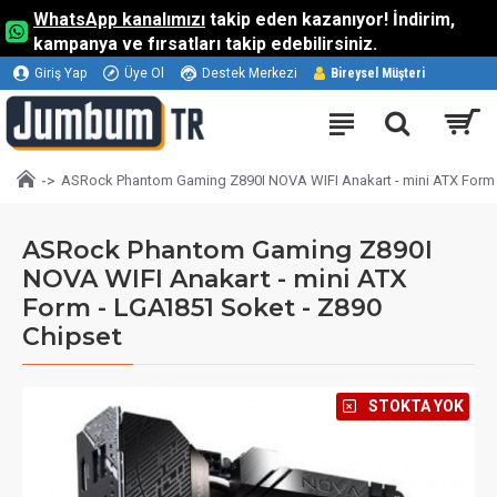
WhatsApp kanalımızı
takip eden kazanıyor! İndirim,
kampanya ve fırsatları takip edebilirsiniz.
Giriş Yap
Üye Ol
Destek Merkezi
Bireysel Müşteri
ASRock Phantom Gaming Z890I NOVA WIFI Anakart - mini ATX Form 
ASRock Phantom Gaming Z890I
NOVA WIFI Anakart - mini ATX
Form - LGA1851 Soket - Z890
Chipset
⠀STOKTA YOK