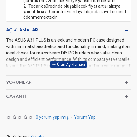
gümrük mevzuatı tüketiciye yansıtılmamaktadır.
2-
Tedarik sürecinde oluşabilecek fiyat artışı alıcıya
yansıtılmaz.
Görüntülenen fiyat dışında ilave bir ücret
ödenmemektedir.
AÇIKLAMALAR
The ASUS A31 PLUS is a sleek and modern PC case designed
with minimalist aesthetics and functionality in mind, making it an
ideal choice for mainstream DIY PC builders who value clean
design and efficient performance. With its compact yet versatile
layout, the A31 PLUS provides ample support for a wide range of
hardware configurations while maintaining a streamlined profile
that fits well in any workspace or gaming setup.
YORUMLAR
This case is engineered to accommodate motherboards that
utilize ASUS's hidden connector design, helping users achieve a
GARANTI
cleaner internal appearance by neatly routing cables out of sight.
It supports a variety of AIO (All-In-One) liquid cooling solutions,
allowing users to maintain optimal thermal performance even in
0 yorum yapılmış.
-
Yorum Yap
high-performance builds. Additionally, the A31 PLUS has ample
clearance for modern graphics cards, making it suitable for
gaming or content creation systems that demand powerful
Kategori:
Kasalar