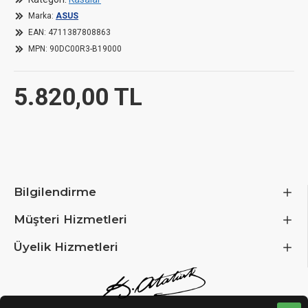
GPUs.
Marka:
ASUS
EAN:
4711387808863
Thoughtful airflow optimization is also a key feature, with
strategically placed ventilation and fan mounting options that
MPN:
90DC00R3-B19000
enhance cooling efficiency without compromising the case's
minimalistic look. Overall, the ASUS A31 PLUS strikes a balance
5.820,00 TL
between form and function, offering a premium foundation for
builders seeking simplicity, performance, and future-proof
compatibility.
Bilgilendirme
Müşteri Hizmetleri
Üyelik Hizmetleri