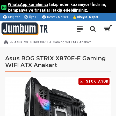
WhatsApp kanalımızı
takip eden kazanıyor! İndirim,
kampanya ve fırsatları takip edebilirsiniz.
Giriş Yap
Üye Ol
Destek Merkezi
Bireysel Müşteri
Asus ROG STRIX X870E-E Gaming WIFI ATX Anakart
Asus ROG STRIX X870E-E Gaming
WIFI ATX Anakart
⠀STOKTA YOK