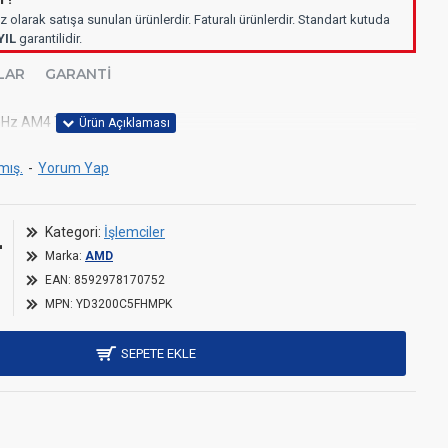
z olarak satışa sunulan ürünlerdir. Faturalı ürünlerdir. Standart kutuda
YIL
garantilidir.
LAR
GARANTI
Hz AM4 Tray İşlemci + Fan
mış.
-
Yorum Yap
L
Kategori:
İşlemciler
Marka:
AMD
EAN:
8592978170752
MPN:
YD3200C5FHMPK
SEPETE EKLE