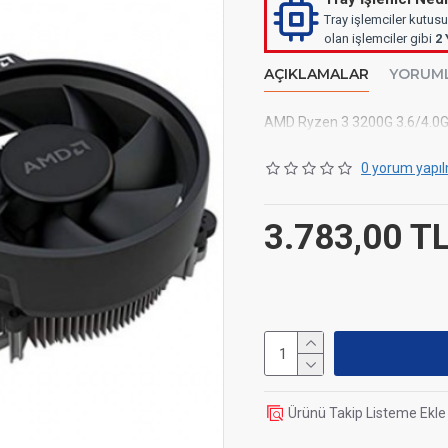
Tray işlemciler kutusu
olan işlemciler gibi
2 
AÇIKLAMALAR
YORUM
AMD Ryzen 3 3200G 3.6/4.0G
0 yorum yapıl
3.783,00 T
Ürünü Takip Listeme Ekle