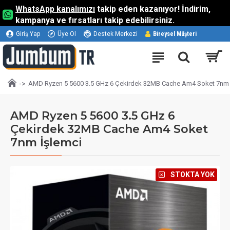
WhatsApp kanalımızı
takip eden kazanıyor! İndirim,
kampanya ve fırsatları takip edebilirsiniz.
Giriş Yap
Üye Ol
Destek Merkezi
Bireysel Müşteri
AMD Ryzen 5 5600 3.5 GHz 6 Çekirdek 32MB Cache Am4 Soket 7nm 
AMD Ryzen 5 5600 3.5 GHz 6
Çekirdek 32MB Cache Am4 Soket
7nm İşlemci
⠀STOKTA YOK