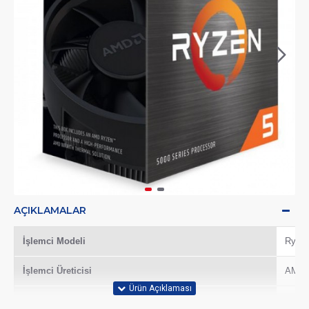
AÇIKLAMALAR
İşlemci Modeli
Ryzen
İşlemci Üreticisi
AMD
CPU Model
Ryzen