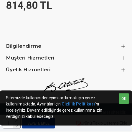
814,80 TL
Bilgilendirme
Müşteri Hizmetleri
Üyelik Hizmetleri
Sitemizde kullanıcı deneyimi arttırmak için çerez
OK
kullanılmaktadır. Ayrıntılar için
Gizlilik Politikası
’nı
inceleyiniz. Devam edildiğinde çerez kullanımına izin
Jumbum Dış Ticaret Limited Şirketi
ETBIS kayıtlı e-ticaret sitesidir.
verdiğinizi kabul edeceğiz.
Ürünü Takip Listeme Ekle
SEPETE EKLE