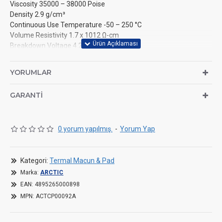
Viscosity 35000 – 38000 Poise
Density 2.9 g/cm³
Continuous Use Temperature -50 – 250 °C
Volume Resistivity 1.7 x 1012 Ω-cm
Breakdown Voltage 4.2 kV/mm
YORUMLAR
GARANTI
0 yorum yapılmış.
-
Yorum Yap
Kategori:
Termal Macun & Pad
Marka:
ARCTIC
EAN:
4895265000898
MPN:
ACTCP00092A