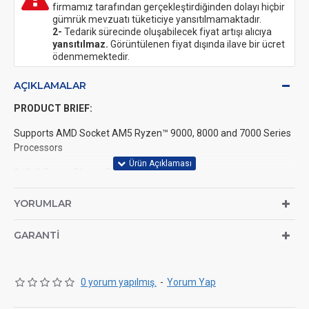
firmamız tarafından gerçekleştirdiğinden dolayı hiçbir
gümrük mevzuatı tüketiciye yansıtılmamaktadır.
2-
Tedarik sürecinde oluşabilecek fiyat artışı alıcıya
yansıtılmaz.
Görüntülenen fiyat dışında ilave bir ücret
ödenmemektedir.
AÇIKLAMALAR
PRODUCT BRIEF:
Supports AMD Socket AM5 Ryzen™ 9000, 8000 and 7000 Series
Processors
8+2+1 Power Phase, Dr.MOS
2 x DDR5 DIMMs
YORUMLAR
Supports Dual Channel, up to 7200+ (OC)
GARANTI
1 PCIe 4.0 x16
Graphics Output Options: HDMI
0 yorum yapılmış.
-
Yorum Yap
Realtek ALC897 7.1 CH HD Audio Codec, Nahimic Audio