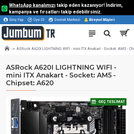
WhatsApp kanalımızı
takip eden kazanıyor! İndirim,
kampanya ve fırsatları takip edebilirsiniz.
Giriş Yap
Üye Ol
Destek Merkezi
Bireysel Müşteri
ASRock A620I LIGHTNING WIFI - mini ITX Anakart - Socket: AM5 - Ch
ASRock A620I LIGHTNING WIFI -
mini ITX Anakart - Socket: AM5 -
Chipset: A620
⠀GEÇ TESLIMAT