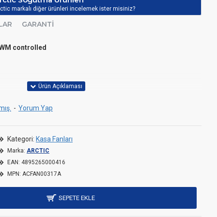
ctic markalı diğer ürünleri incelemek ister misiniz?
LAR
GARANTI
WM controlled
2O
mış.
-
Yorum Yap
c Bearing
Kategori:
Kasa Fanları
Marka:
ARCTIC
EAN:
4895265000416
MPN:
ACFAN00317A
mm Daisy-Chain Cable
SEPETE EKLE
 4-Pin Socket