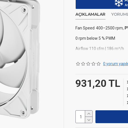
Ar
AÇIKLAMALAR
YORUM
Fan Speed
400–2500 rpm,
P
0 rpm below 5 % PWM
Airflow
110 cfm | 186 m³/h
Static Pressure
5.2 mmH
0 yorum yapıl
Fan Bearing
Fluid Dynami
Typical Voltage
12 V DC
931,20 TL
Start Up Voltage
5 V DC
Current
0.35 A
Cable Length
400 mm + 80 
Connector
4-Pin Fan Plug +