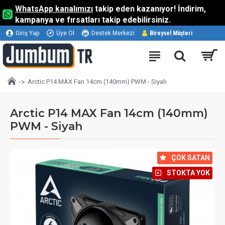
WhatsApp kanalımızı
takip eden kazanıyor! İndirim,
kampanya ve fırsatları takip edebilirsiniz.
Giriş Yap
Üye Ol
Destek Merkezi
Bireysel Müşteri
Arctic P14 MAX Fan 14cm (140mm) PWM - Siyah
Arctic P14 MAX Fan 14cm (140mm)
PWM - Siyah
⠀ÇOK SATAN
⠀STOKTA YOK