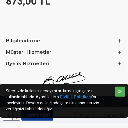
873,00 TL
Bilgilendirme
Müşteri Hizmetleri
Üyelik Hizmetleri
Sitemizde kullanıcı deneyimi arttırmak için çerez
OK
kullanılmaktadır. Ayrıntılar için
Gizlilik Politikası
’nı
inceleyiniz. Devam edildiğinde çerez kullanımına izin
Jumbum Dış Ticaret Limited Şirketi
ETBIS kayıtlı e-ticaret sitesidir.
verdiğinizi kabul edeceğiz.
Ürünü Takip Listeme Ekle
SEPETE EKLE