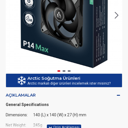
Arctic Soğutma Ürünleri
Arctic markalı diğer ürünleri incelemek ister misiniz?
AÇIKLAMALAR
General Specifications
Dimensions:
140 (L) x 140 (W) x 27 (H) mm
Net Weight:
245g