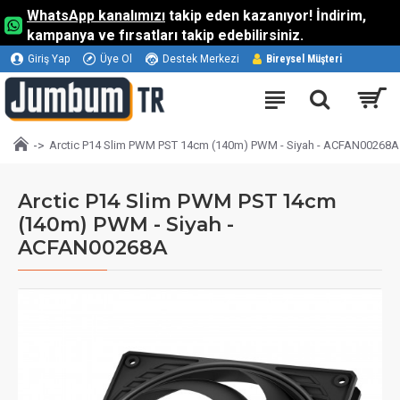
WhatsApp kanalımızı
takip eden kazanıyor! İndirim,
kampanya ve fırsatları takip edebilirsiniz.
Giriş Yap
Üye Ol
Destek Merkezi
Bireysel Müşteri
Arctic P14 Slim PWM PST 14cm (140m) PWM - Siyah - ACFAN00268A
Arctic P14 Slim PWM PST 14cm
(140m) PWM - Siyah -
ACFAN00268A