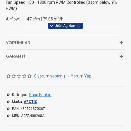
Fan Speed:
150—1800 rpm PWM Controlled (0 rpm below 9%
PWM)
Airflow:
47 cfm | 79.85 m³/h
Static Pressure:
1.31 mmH2O
Noise Level:
0.3 Sone
YORUMLAR
Operating Ambient Temperature:
0—40 °C
GARANTI
Fan
Fan Frame:
Slim
0 yorum yapılmış.
-
Yorum Yap
Control Type:
PWM PST
Connector:
4-Pin Connector + 4-Pin Socket
Kategori:
Kasa Fanları
Marka:
ARCTIC
Fan Bearing:
Fluid Dynamic Bearing
EAN:
4895213703871
Electric Characteristics
MPN:
ACFAN00268A
Typical Voltage:
12 V DC