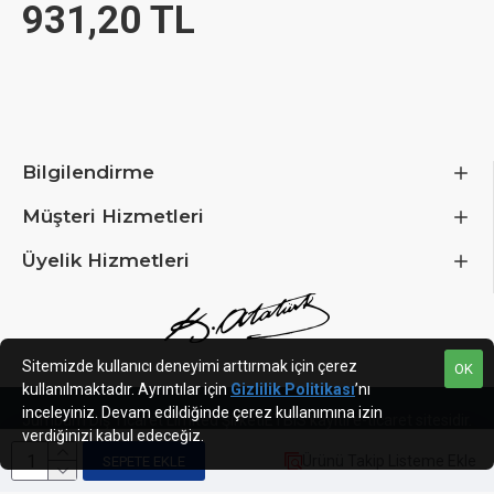
931,20 TL
Starting Voltage:
4 V
Current | Voltage:
0.19 A | 12 V DC
Cable Length:
400 mm + 80 mm
Size & Weight
Bilgilendirme
Length:
140 mm
Width:
140 mm
Müşteri Hizmetleri
Height:
16 mm
Üyelik Hizmetleri
Weight:
109 g
Sitemizde kullanıcı deneyimi arttırmak için çerez
OK
kullanılmaktadır. Ayrıntılar için
Gizlilik Politikası
’nı
inceleyiniz. Devam edildiğinde çerez kullanımına izin
Jumbum Dış Ticaret Limited Şirketi
ETBIS kayıtlı e-ticaret sitesidir.
verdiğinizi kabul edeceğiz.
Ürünü Takip Listeme Ekle
SEPETE EKLE