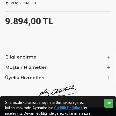
MPN:
B850M DS3H
9.894,00 TL
Bilgilendirme
Müşteri Hizmetleri
Üyelik Hizmetleri
Sitemizde kullanıcı deneyimi arttırmak için çerez
OK
kullanılmaktadır. Ayrıntılar için
Gizlilik Politikası
’nı
inceleyiniz. Devam edildiğinde çerez kullanımına izin
Jumbum Dış Ticaret Limited Şirketi
ETBIS kayıtlı e-ticaret sitesidir.