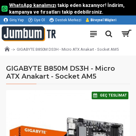
WhatsApp kanalımızı
takip eden kazanıyor! İndirim,
kampanya ve fırsatları takip edebilirsiniz.
Giriş Yap
Üye Ol
Destek Merkezi
Bireysel Müşteri
GIGABYTE B850M DS3H - Micro ATX Anakart - Socket AM5
GIGABYTE B850M DS3H - Micro
ATX Anakart - Socket AM5
⠀GEÇ TESLIMAT