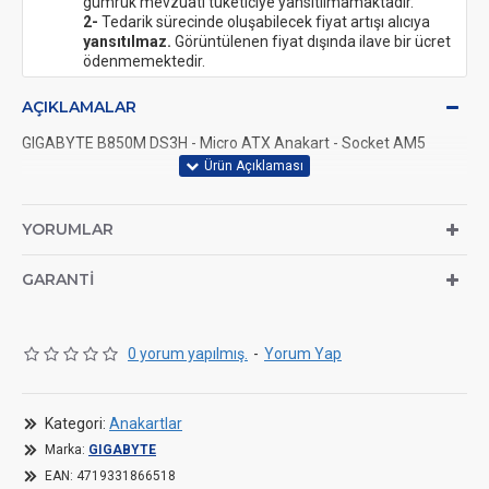
gümrük mevzuatı tüketiciye yansıtılmamaktadır.
2-
Tedarik sürecinde oluşabilecek fiyat artışı alıcıya
yansıtılmaz.
Görüntülenen fiyat dışında ilave bir ücret
ödenmemektedir.
AÇIKLAMALAR
GIGABYTE B850M DS3H - Micro ATX Anakart - Socket AM5
YORUMLAR
GARANTI
0 yorum yapılmış.
-
Yorum Yap
Kategori:
Anakartlar
Marka:
GIGABYTE
EAN:
4719331866518