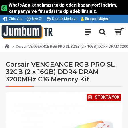
WhatsApp kanalımızı
takip eden kazanıyor! İndirim,
kampanya ve fırsatları takip edebilirsiniz.
Giriş Yap
Üye Ol
Destek Merkezi
Bireysel Müşteri
Corsair VENGEANCE RGB PRO SL 32GB (2 x 16GB) DDR4 DRAM 320
Corsair VENGEANCE RGB PRO SL
32GB (2 x 16GB) DDR4 DRAM
3200MHz C16 Memory Kit
⠀STOKTA YOK