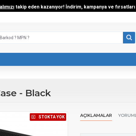
lımızı
takip eden kazanıyor! İndirim, kampanya ve fırsatları t
ase - Black
AÇIKLAMALAR
YORUM
⠀STOKTA YOK