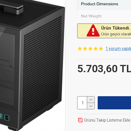
Product Dimensions
Net Weight
Ürün Tükendi.
Materials
Ürün geçici olarak
Motherboard Support
1 yorum yapıl
Front I/O Ports
5.703,60 T
3.5" Drive Bays
2.5" Drive Bays
Expansion Slots
Pre-Installed Fans
Fan Support
Ürünü Takip Listeme Ekle