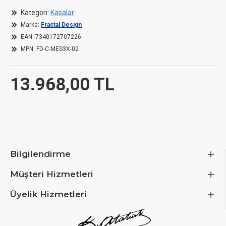
Kategori:
Kasalar
Marka:
Fractal Design
Dimensions
EAN:
7340172707226
MPN:
FD-C-MES3X-02
Length / Depth
575 mm
13.968,00 TL
Width
245 mm
Height
515 mm
Weight
10.9 kg
Bilgilendirme
Case
Müşteri Hizmetleri
Case Type
Full Tower
Üyelik Hizmetleri
Motherboard Support