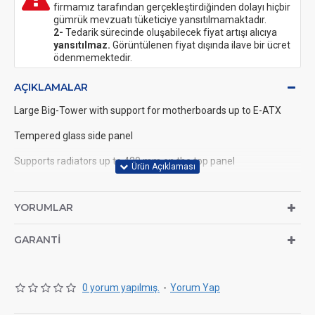
firmamız tarafından gerçekleştirdiğinden dolayı hiçbir
gümrük mevzuatı tüketiciye yansıtılmamaktadır.
2-
Tedarik sürecinde oluşabilecek fiyat artışı alıcıya
yansıtılmaz.
Görüntülenen fiyat dışında ilave bir ücret
ödenmemektedir.
AÇIKLAMALAR
Large Big-Tower with support for motherboards up to E-ATX
Tempered glass side panel
Supports radiators up to 420 mm on the top panel
Compatible with GPUs up to 512 mm in length and CPU coolers
up to 182 mm in height
YORUMLAR
Up to ten fans for maximum cooling performance
GARANTI
Supports up to two 3.5-inch and four 2.5-inch drives
Modern I/O panel with USB-C 20 Gbps and combined audio jack
0 yorum yapılmış.
-
Yorum Yap
Includes three 140 mm Momentum fans