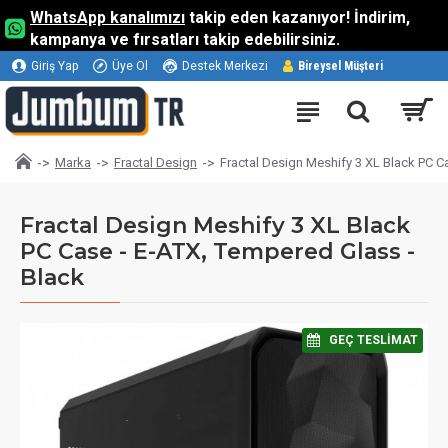
WhatsApp kanalımızı
takip eden kazanıyor! İndirim,
kampanya ve fırsatları takip edebilirsiniz.
Giriş Yap
Üye Ol
Destek Merkezi
Bireysel Müşteri
Marka
Fractal Design
Fractal Design Meshify 3 XL Black PC C
Fractal Design Meshify 3 XL Black
PC Case - E-ATX, Tempered Glass -
Black
⠀GEÇ TESLIMAT