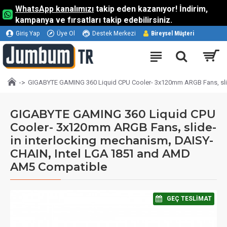
WhatsApp kanalımızı
takip eden kazanıyor! İndirim,
kampanya ve fırsatları takip edebilirsiniz.
Giriş Yap
Üye Ol
Destek Merkezi
Bireysel Müşteri
GIGABYTE GAMING 360 Liquid CPU Cooler- 3x120mm ARGB Fans, slid
GIGABYTE GAMING 360 Liquid CPU
Cooler- 3x120mm ARGB Fans, slide-
in interlocking mechanism, DAISY-
CHAIN, Intel LGA 1851 and AMD
AM5 Compatible
⠀GEÇ TESLIMAT