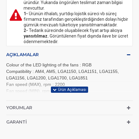
üründür. Yukarıda öngörülen teslimat zaman bilgisi
mevcuttur.
1-
Ürünün ithalatı, yurtdışı lojistik süreci vb süreç
firmamız tarafından gerçekleştirdiğinden dolayı hiçbir
gümrük mevzuatı tüketiciye yansıtılmamaktadır.
2-
Tedarik sürecinde oluşabilecek fiyat artışı alıcıya
yansıtılmaz.
Görüntülenen fiyat dışında ilave bir ücret
ödenmemektedir.
AÇIKLAMALAR
Colour of the LED lighting of the fans
:
RGB
Compatibility
:
AM4, AM5, LGA1150, LGA1151, LGA1155,
LGA1156, LGA1200, LGA1700, LGA1851
Fan speed (MAX), rpm
:
2200
Fan speed (MIN), rpm
:
500
Noise level (MAX), dB(A)
:
35.8
Number of fans
:
3
YORUMLAR
Pipe length, mm
:
395
Producer
:
Gigabyte
GARANTI
Size, mm
:
360