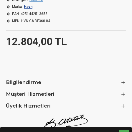
Length / Depth
51
Marka:
Havn
EAN:
4251442513658
MPN:
HVN-CA-BF360-04
Width
25
12.804,00 TL
Height
52
Weight
13
Case
Bilgilendirme
Case Type
Mi
Müşteri Hizmetleri
Motherboard Support
Üyelik Hizmetleri
Compatible Motherboard Formats
AT
Max. Motherboard Format
E-