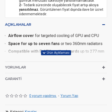
gümrük mevzuatı tüketiciye yansıtılmamaktadır.
2-
Tedarik sürecinde oluşabilecek fiyat artışı alıcıya
yansıtılmaz.
Görüntülenen fiyat dışında ilave bir ücret
ödenmemektedir.
AÇIKLAMALAR
Airflow cover
for targeted cooling of GPU and CPU
Space for up to seven fans
or two 360mm radiators
Compatible with E-ATX motherboards
up to 277 mm
wide
GPU bracket
& 410 mm space – ready for RTX 50
YORUMLAR
Series
GARANTI
Magnetic panels
& SimpliCable – quick maintenance &
clean cable management
0 yorum yapılmış.
-
Yorum Yap
Dimensions
Kategori:
Kasalar