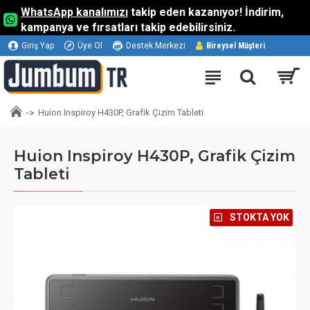
WhatsApp kanalımızı
takip eden kazanıyor! İndirim,
kampanya ve fırsatları takip edebilirsiniz.
Giriş Yap
Üye Ol
Destek Merkezi
Bireysel Müşteri
Huion Inspiroy H430P, Grafik Çizim Tableti
Huion Inspiroy H430P, Grafik Çizim
Tableti
⠀STOKTA YOK