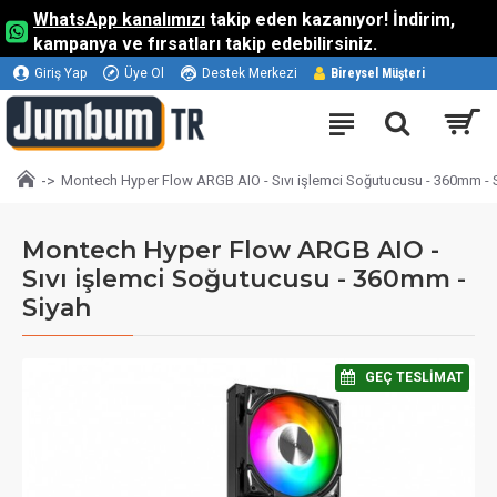
WhatsApp kanalımızı
takip eden kazanıyor! İndirim,
kampanya ve fırsatları takip edebilirsiniz.
Giriş Yap
Üye Ol
Destek Merkezi
Bireysel Müşteri
Montech Hyper Flow ARGB AIO - Sıvı işlemci Soğutucusu - 360mm - 
Montech Hyper Flow ARGB AIO -
Sıvı işlemci Soğutucusu - 360mm -
Siyah
⠀GEÇ TESLIMAT