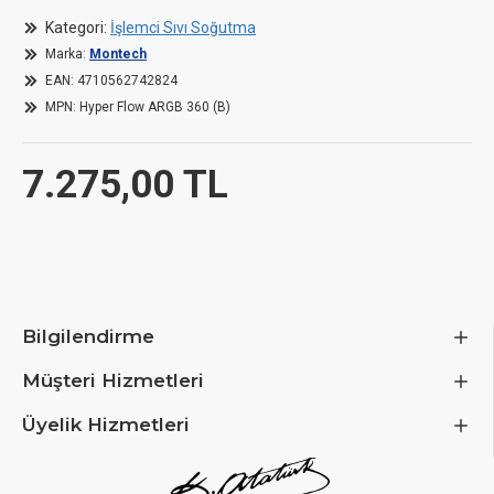
Rated voltage: 12 V
Kategori:
İşlemci Sıvı Soğutma
Compatibility:
Marka:
Montech
Intel socket: LGA 1700, 1200, 115x, 20xx
EAN:
4710562742824
AMD socket: AM5, AM4, AM3
MPN:
Hyper Flow ARGB 360 (B)
7.275,00 TL
Bilgilendirme
Müşteri Hizmetleri
Üyelik Hizmetleri