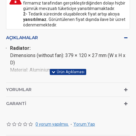
firmamız tarafından gerçekleştirdiğinden dolayı hiçbir
gümrük mevzuatı tüketiciye yansıtılmamaktadır.
2-
Tedarik sürecinde oluşabilecek fiyat artışı alıcıya
yansıtılmaz.
Görüntülenen fiyat dışında ilave bir ücret
ödenmemektedir.
AÇIKLAMALAR
Radiator:
Dimensions (without fan): 379 × 120 × 27 mm (W x H x
D)
Material: Aluminium
Pump:
Speed: 3,100 RPM
YORUMLAR
Rated voltage: 12 V
Fan:
GARANTI
Number: 3
Speed: max. 2,200 RPM
Airflow: 129.46 m³/h
0 yorum yapılmış.
-
Yorum Yap
Static pressure: 3.81 mmAQ
Noise level: max. 29.1 dB(A)