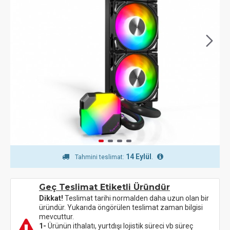
14 Eylül
.
Tahmini teslimat:
Geç Teslimat Etiketli Üründür
Dikkat!
Teslimat tarihi normalden daha uzun olan bir
üründür. Yukarıda öngörülen teslimat zaman bilgisi
mevcuttur.
1-
Ürünün ithalatı, yurtdışı lojistik süreci vb süreç