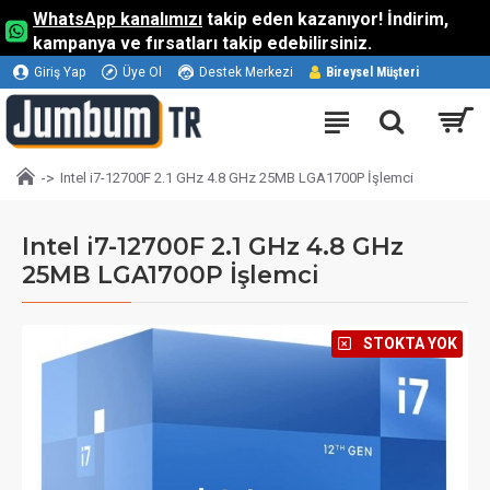
WhatsApp kanalımızı
takip eden kazanıyor! İndirim,
kampanya ve fırsatları takip edebilirsiniz.
Giriş Yap
Üye Ol
Destek Merkezi
Bireysel Müşteri
Intel i7-12700F 2.1 GHz 4.8 GHz 25MB LGA1700P İşlemci
Intel i7-12700F 2.1 GHz 4.8 GHz
25MB LGA1700P İşlemci
⠀STOKTA YOK