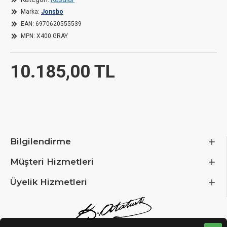
USB-C (Gen 2) + 2× USB-A & audio/mic on the front
Marka:
Jonsbo
panel
EAN:
6970620555539
MPN:
X400 GRAY
Dimensions
10.185,00 TL
Length / Depth
460.2 mm
Width
310.3 mm
Bilgilendirme
Height
476.5 mm
Müşteri Hizmetleri
Weight
10.2 kg
Üyelik Hizmetleri