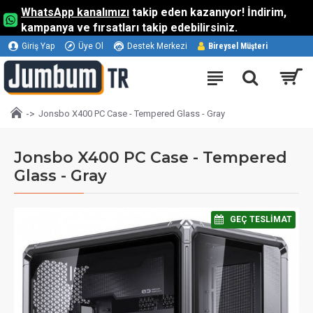
WhatsApp kanalımızı
takip eden kazanıyor! İndirim,
kampanya ve fırsatları takip edebilirsiniz.
Giriş Yap
Üye Ol
Destek Merkezi
Bireysel Müşteri
Jonsbo X400 PC Case - Tempered Glass - Gray
Jonsbo X400 PC Case - Tempered
Glass - Gray
⠀GEÇ TESLIMAT