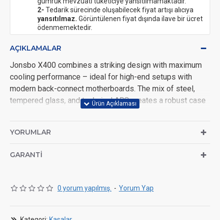
gümrük mevzuatı tüketiciye yansıtılmamaktadır.
2-
Tedarik sürecinde oluşabilecek fiyat artışı alıcıya
yansıtılmaz.
Görüntülenen fiyat dışında ilave bir ücret
ödenmemektedir.
AÇIKLAMALAR
Jonsbo X400 combines a striking design with maximum
cooling performance – ideal for high-end setups with
modern back-connect motherboards. The mix of steel,
tempered glass, and technical ABS creates a robust case
with showroom appeal.
Supports ATX, M-ATX, and ITX – also with back-connect
YORUMLAR
layout
GARANTI
Up to 13 fans: 3 top, 3 side, 2 rear, 2 back, 3 bottom
Dual radiator support up to 360 mm – e.g. for AiO &
custom loops
0 yorum yapılmış.
-
Yorum Yap
GPU up to 427 mm, CPU cooler up to 176 mm –
maximum hardware freedom
Kategori:
Kasalar