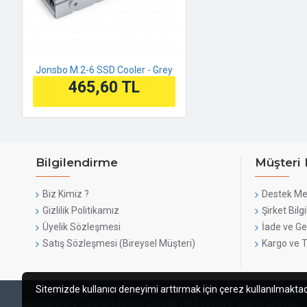
Jonsbo M.2-6 SSD Cooler - Grey
465,60 TL
Bilgilendirme
Müşteri 
Biz Kimiz ?
Destek Me
Gizlilik Politikamız
Şirket Bilgi
Üyelik Sözleşmesi
İade ve Ge
Satış Sözleşmesi (Bireysel Müşteri)
Kargo ve 
Sitemizde kullanıcı deneyimi arttırmak için çerez kullanılmaktadır
Jumbum Dış Ticaret Limited Şirketi
ETBIS kayıtlı e-ticaret sitesidir.