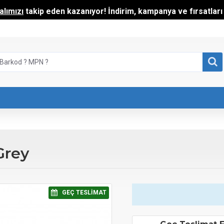
lımızı
takip eden kazanıyor! İndirim, kampanya ve fırsatları t
Grey
⠀GEÇ TESLIMAT