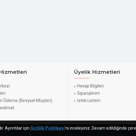
Hizmetleri
Üyelik Hizmetleri
rkezi
Hesap Bilgileri
leri
Siparişlerim
ri Ödeme (Bireysel Müşteri)
İstek Listem
Teslimat
. Ayrıntılar için
Gizlilik Politikası
’nı inceleyiniz. Devam edildiğinde çere