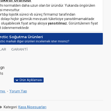
tiketli Üründür
ihi normalden daha uzun olan bir üründür. Yukarıda öngörülen
si mevcuttur.
urtdışı lojistik süreci vb süreç firmamız tarafından
 dolayı hiçbir gümrük mevzuatı tüketiciye yansıtılmamaktadır.
oluşabilecek fiyat artışı alıcıya
yansıtılmaz.
Görüntülenen fiyat
ret ödenmemektedir.
rctic Soğutma Ürünleri
ctic markalı diğer ürünleri incelemek ister misiniz?
LAR
GARANTI
ign
Ds
mış.
-
Yorum Yap
Kategori:
Kasa Aksesuarları