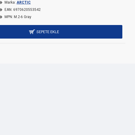
Marka:
ARCTIC
EAN:
6970620553542
MPN:
M.2-6 Gray
SEPETE EKLE