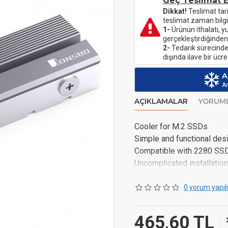
Geç Teslimat E
Dikkat!
Teslimat tar
teslimat zaman bilgi
1-
Ürünün ithalatı, y
gerçekleştirdiğinden
2-
Tedarik sürecinde 
dışında ilave bir üc
A
Ar
AÇIKLAMALAR
YORUM
Cooler for M.2 SSDs
Simple and functional des
Compatible with 2280 SS
Uncomplicated installation
0 yorum yapıl
465,60 TL