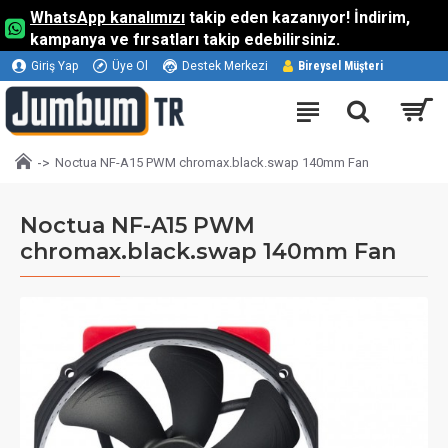
WhatsApp kanalımızı
takip eden kazanıyor! İndirim,
kampanya ve fırsatları takip edebilirsiniz.
Giriş Yap
Üye Ol
Destek Merkezi
Bireysel Müşteri
Noctua NF-A15 PWM chromax.black.swap 140mm Fan
Noctua NF-A15 PWM
chromax.black.swap 140mm Fan