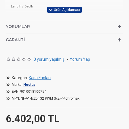
Length / Depth
14
Width
14
YORUMLAR
Weight
17
GARANTI
Fan height
25
0 yorum yapılmış.
-
Yorum Yap
Fan Specifications
Kategori:
Kasa Fanları
Fan Size
14
Marka:
Noctua
EAN:
9010018100754
Fan Blade Direction
St
MPN:
NF-A14x25r G2 PWM Sx2-PP-chromax
Fan Bearing
No
6.402,00 TL
Min. Fan RPM
0 