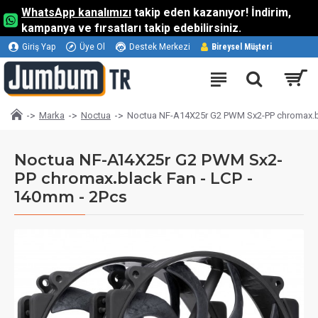
WhatsApp kanalımızı
takip eden kazanıyor! İndirim,
kampanya ve fırsatları takip edebilirsiniz.
Giriş Yap
Üye Ol
Destek Merkezi
Bireysel Müşteri
Marka
Noctua
Noctua NF-A14X25r G2 PWM Sx2-PP chromax.bl
Noctua NF-A14X25r G2 PWM Sx2-
PP chromax.black Fan - LCP -
140mm - 2Pcs