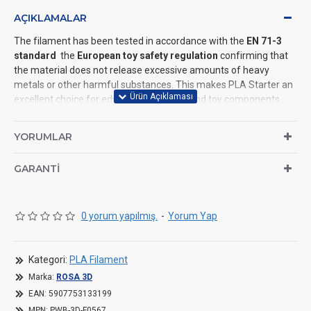
AÇIKLAMALAR
The filament has been tested in accordance with the
EN 71-3
standard
the
European toy safety regulation
confirming that
the material does not release excessive amounts of heavy
metals or other harmful substances. This makes PLA Starter an
excellent choice for educational models and toy components
used by children both at school and at home.
YORUMLAR
WHY CHOOSE PLA STARTER
Extremely easy and predictable printing Perfect for beginners
GARANTI
prints smoothly even on low-cost home printers. With this
material, your models simply come out right.
0 yorum yapılmış.
-
Yorum Yap
APPLICATIONS:
PLA Starter is ideal for hobby and decorative projects, figurines,
prototypes, learning 3D printing, as well as educational models
Kategori:
PLA Filament
and toy parts used in schools and at home.
Marka:
ROSA 3D
Bambu Lab: use the Generic
PLA
profile.
EAN:
5907753133199
Prusa: use the ROSA3D
PLA
Starter profile.
MPN:
PWB-3D-F0567