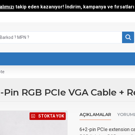
lımızı
takip eden kazanıyor! İndirim, kampanya ve fırsatları t
ote
e 8-Pin RGB PCIe VGA Cable + 
AÇIKLAMALAR
YORUM
⠀STOKTA YOK
6+2-pin PCIe extension ca