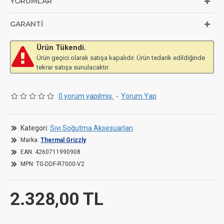
YORUMLAR
Materials
Aluminium
GARANTI
Ürün Tükendi.
Ürün geçici olarak satışa kapalıdır. Ürün tedarik edildiğinde
tekrar satışa sunulacaktır.
0 yorum yapılmış.
-
Yorum Yap
Kategori:
Sıvı Soğutma Aksesuarları
Marka:
Thermal Grizzly
EAN:
4260711990908
MPN:
TG-DDF-R7000-V2
2.328,00 TL