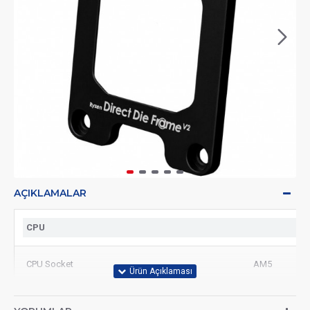
AÇIKLAMALAR
CPU
CPU Socket
AM5
Materials