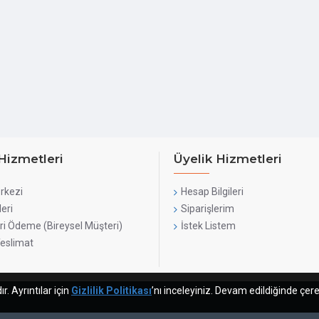
Hizmetleri
Üyelik Hizmetleri
rkezi
Hesap Bilgileri
leri
Siparişlerim
ri Ödeme (Bireysel Müşteri)
İstek Listem
Teslimat
. Ayrıntılar için
Gizlilik Politikası
’nı inceleyiniz. Devam edildiğinde çere