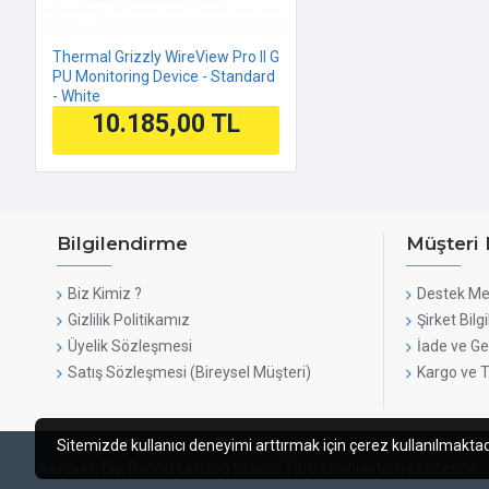
Thermal Grizzly WireView Pro II G
PU Monitoring Device - Standard
- White
10.185,00 TL
Bilgilendirme
Müşteri 
Biz Kimiz ?
Destek Me
Gizlilik Politikamız
Şirket Bilgi
Üyelik Sözleşmesi
İade ve Ge
Satış Sözleşmesi (Bireysel Müşteri)
Kargo ve 
Sitemizde kullanıcı deneyimi arttırmak için çerez kullanılmaktadır
Jumbum Dış Ticaret Limited Şirketi
ETBIS kayıtlı e-ticaret sitesidir.