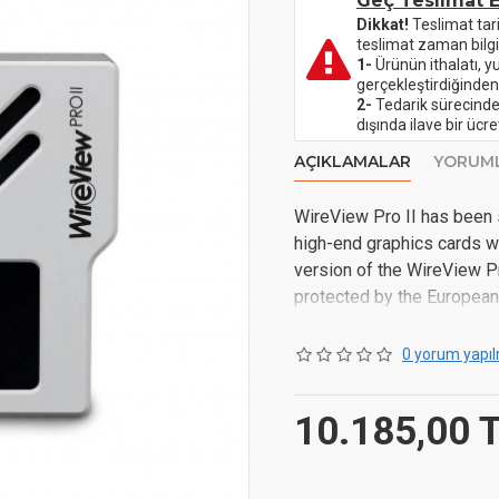
Geç Teslimat E
Dikkat!
Teslimat tar
teslimat zaman bilgi
1-
Ürünün ithalatı, y
gerçekleştirdiğinden
2-
Tedarik sürecinde 
dışında ilave bir üc
AÇIKLAMALAR
YORUM
WireView Pro II has been 
high-end graphics cards 
version of the WireView Pr
protected by the European
total value but per conduc
issues between the cable 
0 yorum yapıl
WireView Pro II was desig
2x6 connector, allowing lo
10.185,00 
damage to the graphics ca