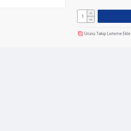
Dimensions
Length / Depth
Ürünü Takip Listeme Ekle
Width
Height
Weight