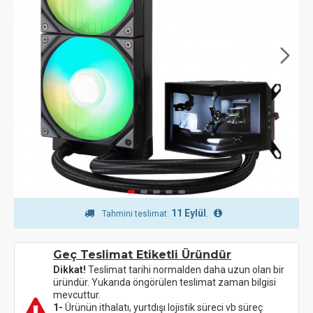
11 Eylül
.
Tahmini teslimat:
Geç Teslimat Etiketli Üründür
Dikkat!
Teslimat tarihi normalden daha uzun olan bir
üründür. Yukarıda öngörülen teslimat zaman bilgisi
mevcuttur.
1-
Ürünün ithalatı, yurtdışı lojistik süreci vb süreç