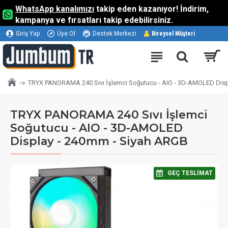
WhatsApp kanalımızı
takip eden kazanıyor! İndirim,
kampanya ve fırsatları takip edebilirsiniz.
Giriş Yap
Üye Ol
Destek Merkezi
Bireysel Müşteri
TRYX PANORAMA 240 Sıvı İşlemci Soğutucu - AIO - 3D-AMOLED Disp
TRYX PANORAMA 240 Sıvı İşlemci
Soğutucu - AIO - 3D-AMOLED
Display - 240mm - Siyah ARGB
⠀GEÇ TESLIMAT