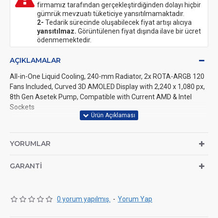
firmamız tarafından gerçekleştirdiğinden dolayı hiçbir
gümrük mevzuatı tüketiciye yansıtılmamaktadır.
2-
Tedarik sürecinde oluşabilecek fiyat artışı alıcıya
yansıtılmaz.
Görüntülenen fiyat dışında ilave bir ücret
ödenmemektedir.
AÇIKLAMALAR
All-in-One Liquid Cooling, 240-mm Radiator, 2x ROTA-ARGB 120
Fans Included, Curved 3D AMOLED Display with 2,240 x 1,080 px,
8th Gen Asetek Pump, Compatible with Current AMD & Intel
Sockets
Colour: Black
YORUMLAR
Screen:
Type: 3D AMOLED
GARANTI
Resolution: 2,240 x 1,080 Pixels
Size: 6.5 Inches
Brightness: 500 Nits
0 yorum yapılmış.
-
Yorum Yap
Refresh Rate: 60 Hz
Connection: 9-Pin (USB, Internal)