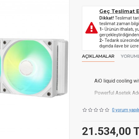
Geç Teslimat E
Dikkat!
Teslimat tar
teslimat zaman bilgi
1-
Ürünün ithalatı, y
gerçekleştirdiğinden
2-
Tedarik sürecinde 
dışında ilave bir üc
AÇIKLAMALAR
YORUM
AiO liquid cooling w
Powerful Asetek Ad
2x 120 mm ROTA-ARGB
0 yorum yapıl
Anamorphic, rotatab
21.534,00 
Simple setup: Contro