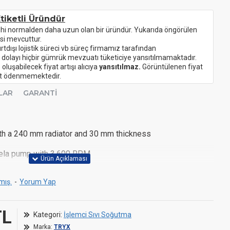
tiketli Üründür
ihi normalden daha uzun olan bir üründür. Yukarıda öngörülen
si mevcuttur.
urtdışı lojistik süreci vb süreç firmamız tarafından
 dolayı hiçbir gümrük mevzuatı tüketiciye yansıtılmamaktadır.
oluşabilecek fiyat artışı alıcıya
yansıtılmaz.
Görüntülenen fiyat
ret ödenmemektedir.
LAR
GARANTI
ith a 240 mm radiator and 30 mm thickness
ela pump with 3,600 RPM
 fans with high airflow and static pressure
mış.
-
Yorum Yap
le 3D-AMOLED display with 2K resolution and 60 Hz
TL
l your display via the KANALI software hub
Kategori:
İşlemci Sıvı Soğutma
Marka:
TRYX