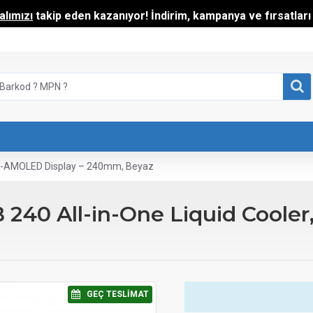
lımızı
takip eden kazanıyor! İndirim, kampanya ve fırsatları t
3D-AMOLED Display – 240mm, Beyaz
0 All-in-One Liquid Cooler
⠀GEÇ TESLIMAT