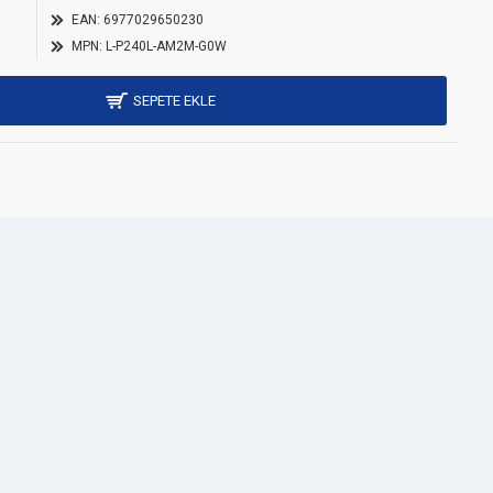
D AM5 / AM4 and Intel LGA 1851 / 1700 / 1200 / 115x
EAN:
6977029650230
MPN:
L-P240L-AM2M-G0W
SEPETE EKLE
273 mm
120 mm
27 mm
25 mm
240 mm
27 mm