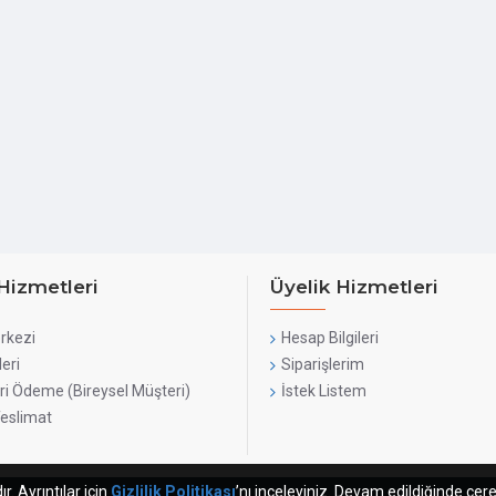
Radiator Height With Fan
Tube length
Type
CPU Cooler Type
Hizmetleri
Üyelik Hizmetleri
Display
rkezi
Hesap Bilgileri
leri
Siparişlerim
Display Included
ri Ödeme (Bireysel Müşteri)
İstek Listem
Teslimat
CPU
. Ayrıntılar için
Gizlilik Politikası
’nı inceleyiniz. Devam edildiğinde çere