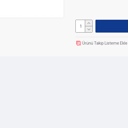
Compatible with AM
sockets
Dimensions
Ürünü Takip Listeme Ekle
Length / Depth
Width
Height
Fan height
Radiator Size
Radiator Height