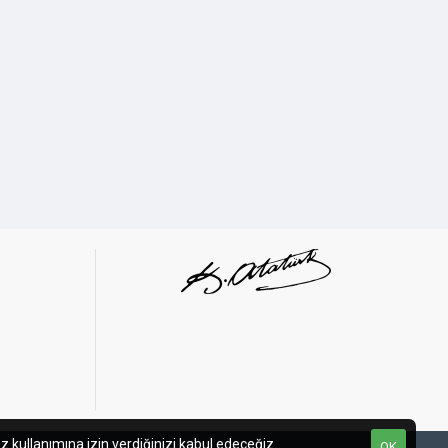
52 mm
450 mm
AiO Liquid Cooler
Yes
z kullanımına izin verdiğinizi kabul edeceğiz.
OK