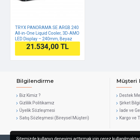
TRYX PANORAMA SE ARGB 240
All-in-One Liquid Cooler, 3D-AMO
LED Display – 240mm, Beyaz
21.534,00 TL
Bilgilendirme
Müşteri 
Biz Kimiz ?
Destek Me
Gizlilik Politikamız
Şirket Bilgi
Üyelik Sözleşmesi
İade ve Ge
Satış Sözleşmesi (Bireysel Müşteri)
Kargo ve 
Sitemizde kullanıcı deneyimi arttırmak için çerez kullanılmaktadır