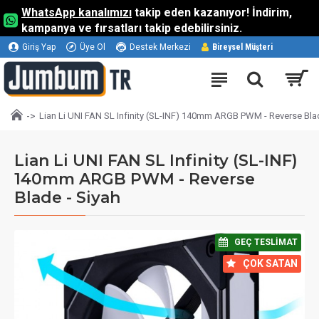
WhatsApp kanalımızı
takip eden kazanıyor! İndirim,
kampanya ve fırsatları takip edebilirsiniz.
Giriş Yap
Üye Ol
Destek Merkezi
Bireysel Müşteri
Lian Li UNI FAN SL Infinity (SL-INF) 140mm ARGB PWM - Reverse Blad
Lian Li UNI FAN SL Infinity (SL-INF)
140mm ARGB PWM - Reverse
Blade - Siyah
⠀GEÇ TESLIMAT
⠀ÇOK SATAN