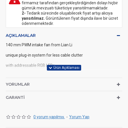
firmamız tarafından gerçekleştirdiğinden dolayı hiçbir
gümrük mevzuatı tüketiciye yansıtılmamaktadır.
2-
Tedarik sürecinde oluşabilecek fiyat artışı alıcıya
yansıtılmaz.
Görüntülenen fiyat dışında ilave bir ücret
ödenmemektedir.
AÇIKLAMALAR
140 mm PWM intake fan from Lian Li
unique plug-in system for less cable clutter
with addressable RGB LEDs
mirror effect on side and front
YORUMLAR
max. 1,600 rpm
max. 121.65 m³/h flow rate
GARANTI
max. 2.95 mmH2O static pressure
0 yorum yapılmış.
-
Yorum Yap
Specifications: