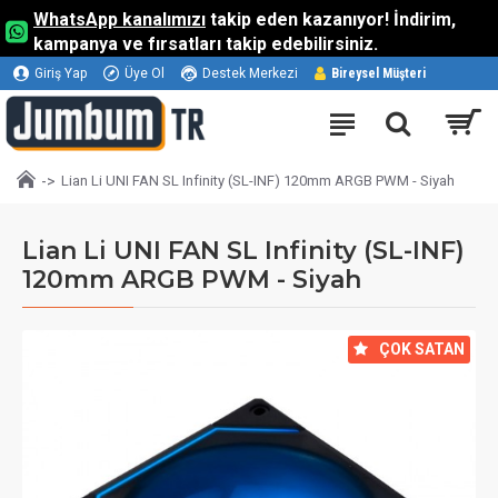
WhatsApp kanalımızı
takip eden kazanıyor! İndirim,
kampanya ve fırsatları takip edebilirsiniz.
Giriş Yap
Üye Ol
Destek Merkezi
Bireysel Müşteri
Lian Li UNI FAN SL Infinity (SL-INF) 120mm ARGB PWM - Siyah
Lian Li UNI FAN SL Infinity (SL-INF)
120mm ARGB PWM - Siyah
⠀ÇOK SATAN