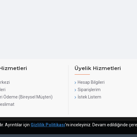
Internal Dimensions
Max. CPU Cooler Height
Max. GPU Length
Hizmetleri
Üyelik Hizmetleri
Max. PSU Length / Depth
rkezi
Hesap Bilgileri
Power Supply
leri
Siparişlerim
ri Ödeme (Bireysel Müşteri)
İstek Listem
Teslimat
Power Supply Position
Fan Support
. Ayrıntılar için
Gizlilik Politikası
’nı inceleyiniz. Devam edildiğinde çere