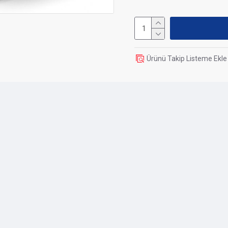
Weight
Display
Ürünü Takip Listeme Ekle
Display Included
Case
Case Type
Motherboard Support
Compatible Motherboard 
Max. Motherboard Format