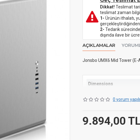
Geç Teslimat E
Dikkat!
Teslimat tar
teslimat zaman bilgi
1-
Ürünün ithalatı, y
gerçekleştirdiğinden
2-
Tedarik sürecinde 
dışında ilave bir üc
AÇIKLAMALAR
YORUM
Jonsbo UMX6 Mid Tower (E-A
Dimensions
0 yorum yapıl
Length / Depth
9.894,00 T
Width
Height