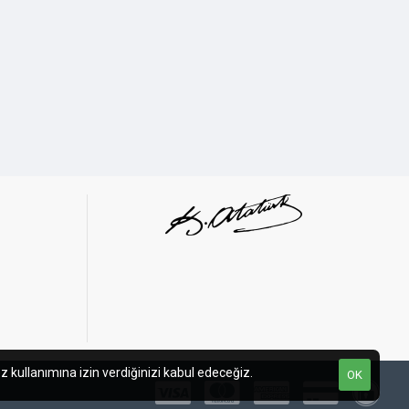
169 mm
330 mm
200 mm
Internal
z kullanımına izin verdiğinizi kabul edeceğiz.
OK