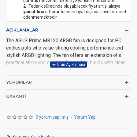
gümrük mevzuatı tüketiciye yansıtılmamaktadır.
2-
Tedarik sürecinde oluşabilecek fiyat artışı alıcıya
yansıtılmaz.
Görüntülenen fiyat dışında ilave bir ücret
ödenmemektedir.
AÇIKLAMALAR
The ASUS Prime MR120 ARGB fan is designed for PC
enthusiasts who value strong cooling performance and
stylish ARGB lighting. The fan offers an extension of a
practical all-in-one solution for modern builds with clean
cable management.
Quiet cooling thanks to PWM control with 1,600 RPM
YORUMLAR
Individually addressable RGB LEDs for personalised
GARANTI
effects
Includes ARGB splitter cable for easy synchronization
Rubber pads reduce noise and vibrations
0 yorum yapılmış.
-
Yorum Yap
Sleeve bearings for durable and stable operation
Kategori:
Kasa Fanları