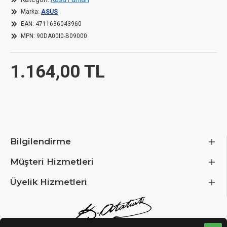
Marka:
ASUS
EAN:
4711636043960
MPN:
90DA00I0-B09000
Dimensions
Length / Depth
120
1.164,00 TL
Width
120
Fan height
28
Bilgilendirme
Fan Specifications
Müşteri Hizmetleri
Fan Size
120
Üyelik Hizmetleri
Fan mounting size
120
Fan Blade Direction
Sta