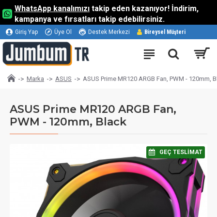
WhatsApp kanalımızı
takip eden kazanıyor! İndirim,
kampanya ve fırsatları takip edebilirsiniz.
Giriş Yap
Üye Ol
Destek Merkezi
Bireysel Müşteri
Marka
ASUS
ASUS Prime MR120 ARGB Fan, PWM - 120mm, B
ASUS Prime MR120 ARGB Fan,
PWM - 120mm, Black
⠀GEÇ TESLIMAT