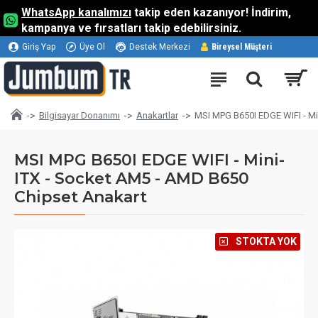
WhatsApp kanalımızı
takip eden kazanıyor! İndirim,
kampanya ve fırsatları takip edebilirsiniz.
Giriş Yap
Üye Ol
Destek Merkezi
Bireysel Müşteri
Bilgisayar Donanımı
Anakartlar
MSI MPG B650I EDGE WIFI - Mi
MSI MPG B650I EDGE WIFI - Mini-
ITX - Socket AM5 - AMD B650
Chipset Anakart
⠀STOKTA YOK