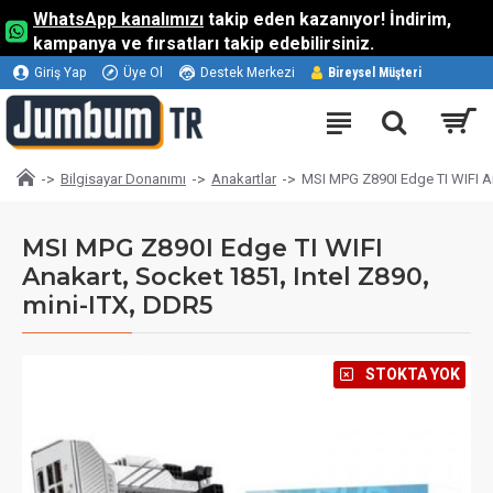
WhatsApp kanalımızı
takip eden kazanıyor! İndirim,
kampanya ve fırsatları takip edebilirsiniz.
Giriş Yap
Üye Ol
Destek Merkezi
Bireysel Müşteri
Bilgisayar Donanımı
Anakartlar
MSI MPG Z890I Edge TI WIFI An
MSI MPG Z890I Edge TI WIFI
Anakart, Socket 1851, Intel Z890,
mini-ITX, DDR5
⠀STOKTA YOK