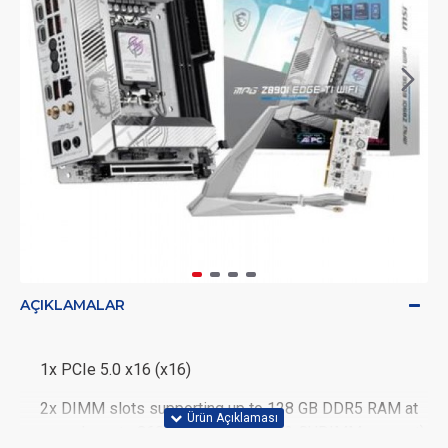
AÇIKLAMALAR
1x PCIe 5.0 x16 (x16)
2x DIMM slots supporting up to 128 GB DDR5 RAM at
speeds up to 8600 MHz (XMP 3.0 & CUDIMM support)