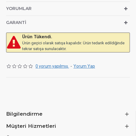
4x M.2 slots (1x PCIe 5.0 and 3x PCIe 4.0) / 2x SATA
YORUMLAR
6G
GARANTI
USB on the I/O panel: 2x USB4, 1x USB 3.1 Type-C, 7x
USB 3.1
Ürün Tükendi.
Ürün geçici olarak satışa kapalıdır. Ürün tedarik edildiğinde
Overclocking features: 13-phase VRMs, CMOS reset
tekrar satışa sunulacaktır.
3x 4-pin connectors for fans and pumps
0 yorum yapılmış.
-
Yorum Yap
Supports WiFi 7 and Bluetooth 5.4
Bilgilendirme
Müşteri Hizmetleri