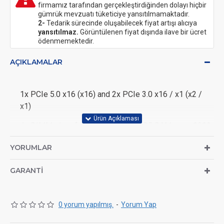
firmamız tarafından gerçekleştirdiğinden dolayı hiçbir
gümrük mevzuatı tüketiciye yansıtılmamaktadır.
2-
Tedarik sürecinde oluşabilecek fiyat artışı alıcıya
yansıtılmaz.
Görüntülenen fiyat dışında ilave bir ücret
ödenmemektedir.
AÇIKLAMALAR
1x PCIe 5.0 x16 (x16) and 2x PCIe 3.0 x16 / x1 (x2 /
x1)
4x DIMM slots for max. 256 GB DDR5 RAM up to 8200
MHz (OC)
YORUMLAR
5x M.2 (including 1x PCIe 5.0, 3x PCIe 4.0 and 1x PCIe
3.0) / 2x SATA 6G
GARANTI
2x USB4, 5x USB 3.1, 3x USB 3.0 and 2x USB 2.0 on the
I/O panel
0 yorum yapılmış.
-
Yorum Yap
OC features: 23 phase VRMs, CMOS reset, BIOS