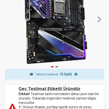
15 Eylül
.
Tahmini teslimat:
Geç Teslimat Etiketli Üründür
Dikkat!
Teslimat tarihi normalden daha uzun olan bir
üründür. Yukarıda öngörülen teslimat zaman bilgisi
mevcuttur.
1-
Ürünün ithalatı, yurtdışı lojistik süreci vb süreç