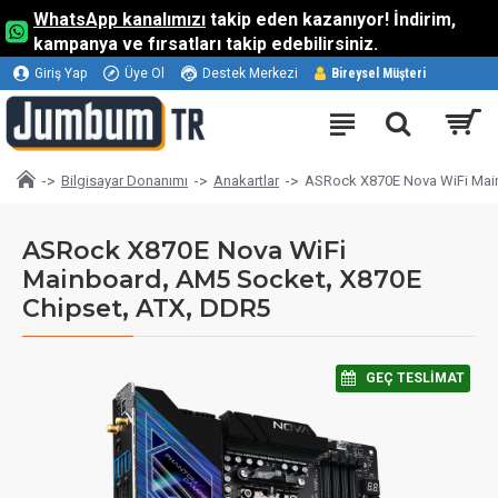
WhatsApp kanalımızı
takip eden kazanıyor! İndirim,
kampanya ve fırsatları takip edebilirsiniz.
Giriş Yap
Üye Ol
Destek Merkezi
Bireysel Müşteri
Bilgisayar Donanımı
Anakartlar
ASRock X870E Nova WiFi Main
ASRock X870E Nova WiFi
Mainboard, AM5 Socket, X870E
Chipset, ATX, DDR5
⠀GEÇ TESLIMAT