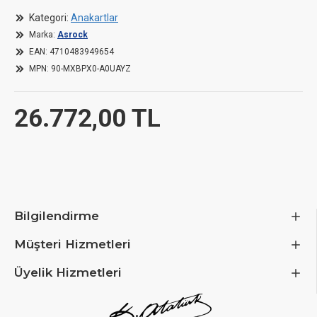
flashback
Kategori:
Anakartlar
Marka:
Asrock
A total of 7x 4-pin PWM fan connections possible
EAN:
4710483949654
MPN:
90-MXBPX0-A0UAYZ
26.772,00 TL
Bilgilendirme
Müşteri Hizmetleri
Üyelik Hizmetleri