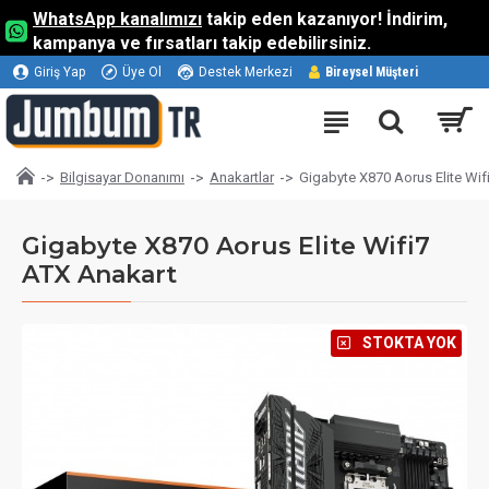
WhatsApp kanalımızı
takip eden kazanıyor! İndirim,
kampanya ve fırsatları takip edebilirsiniz.
Giriş Yap
Üye Ol
Destek Merkezi
Bireysel Müşteri
Bilgisayar Donanımı
Anakartlar
Gigabyte X870 Aorus Elite Wif
Gigabyte X870 Aorus Elite Wifi7
ATX Anakart
⠀STOKTA YOK